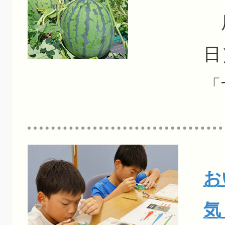
辰
日
「
お
気