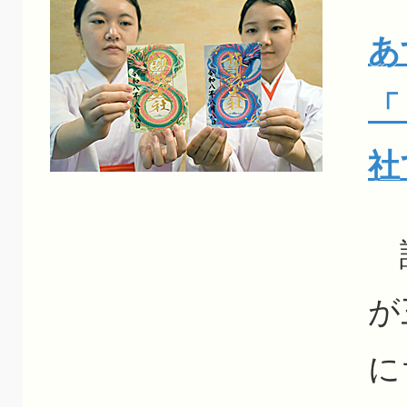
あ
「
社
諏
が
に