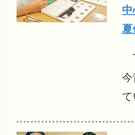
中
夏
下
今
て