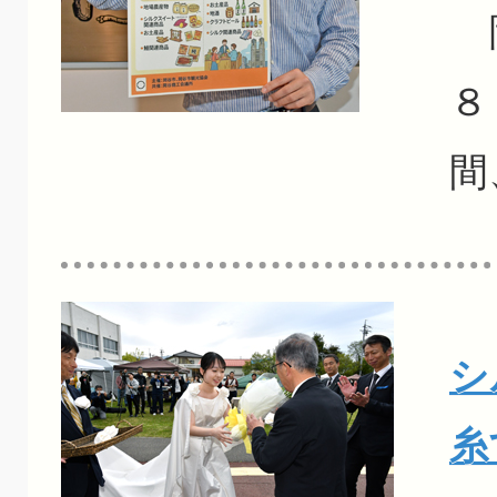
岡
８
間
シ
糸