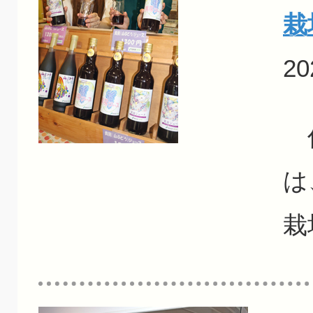
栽
20
信
は
栽