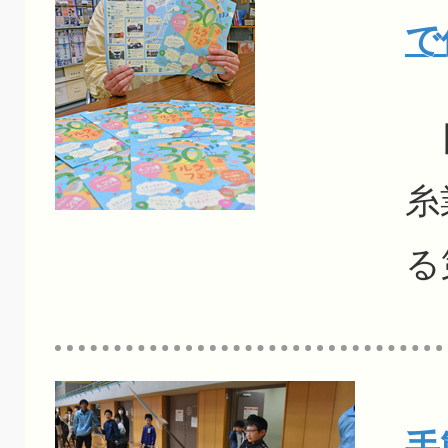
で
日
糸
る
手