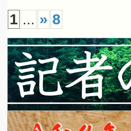
1
...
»
8