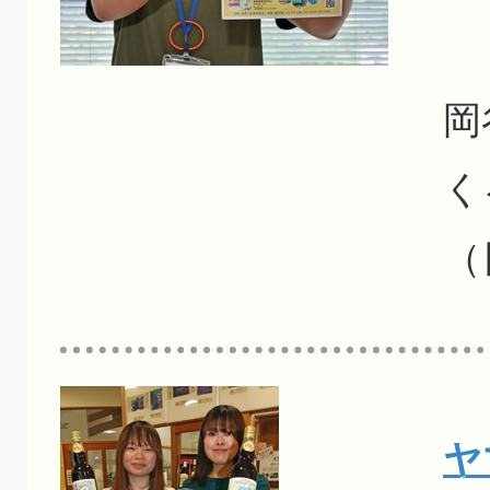
2
岡
く
（
ヤ