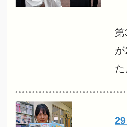
2
第
が
た
2