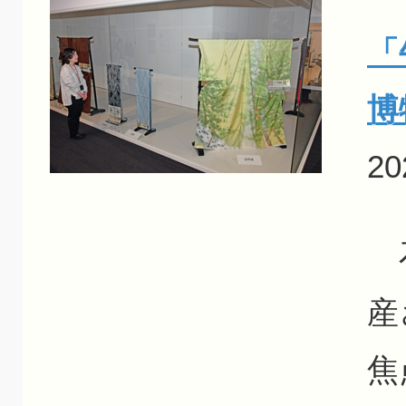
「
博
20
石
産
焦