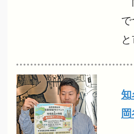
岡
で
と
知
岡