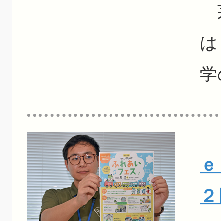
茅
は
学
ｅ
２