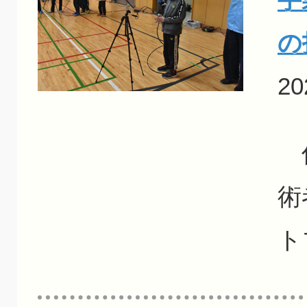
の
20
信
術
ト