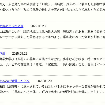
え、ふと見た車の温度計は「41度」。長時間、炎天の下に駐車した影響で
と低いだろうが、改めて残暑の厳しさを突き付けられたようで思わずため息
の海のような光景
2025.08.23
は海がないが、諏訪地域には県内最大の湖「諏訪湖」がある。取材で乗せ
ルーザーから撮影した景色はまるで海のよう。厳冬期に凍った湖面が割れて
花畑
2025.08.23
業大学校（原村）の花畑に家族で出かけた。多彩な花が咲き、特にサルビ
た。サルビアの花言葉は「尊敬」「家族愛」「良い家庭」など。普段はパー
ぐるみに遭遇したいな
2025.08.20
館（辰野町）に展示されている顔出しパネルにキャッチーな名称が書かれ
引いた。「日本のへそ土偶」。町内で出土した仮面付きの土偶のことらしい