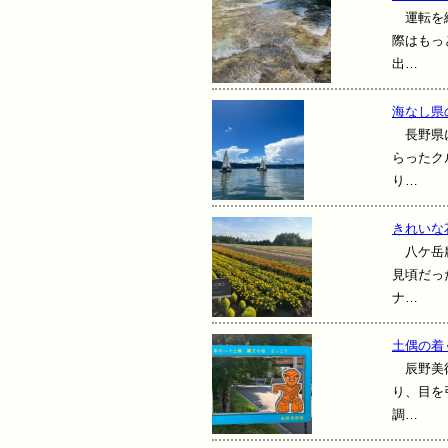
運転を終
際はもっ
出…
海なし県
長野県に
らったク
り…
きれいな
八ケ岳農
見頃だっ
ナ…
土偶の着
辰野美術
り、目を
調…