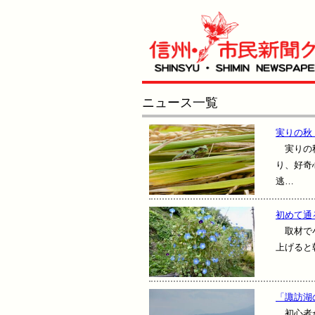
ニュース一覧
実りの秋
実りの秋
り、好奇
逃…
初めて通
取材で小
上げると
「諏訪湖
初心者か