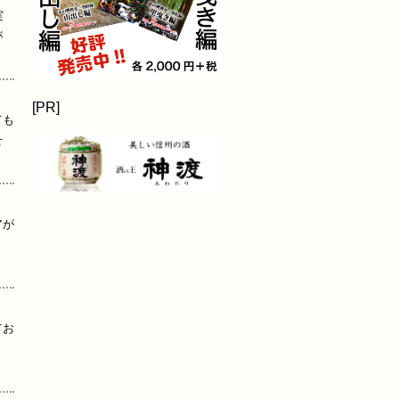
実
が
[PR]
ても
せ
アが
ト
てお
。