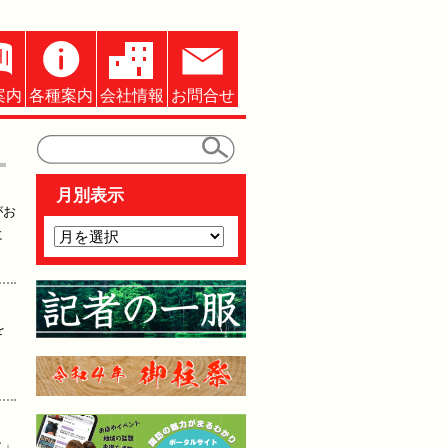
案内
各種案内
会社情報
お問合せ
月別表示
がお
に
を
タ」