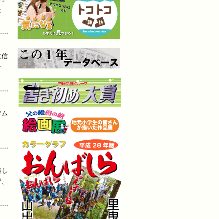
た
に信
オ
ツム
。
楽し
ず、