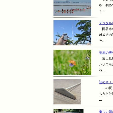
を、初め
く…
デジタル
岡谷市の
越放送の
を…
高原の爽
富士見町
シソウも
淡…
初のＤＩ
この夏、
もうと計
…
厳しい残