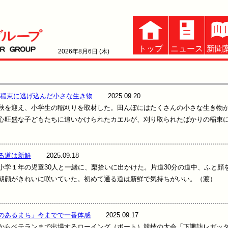
トップ
ニュース
新聞
2026年8月6日 (木)
 稲束に逃げ込んだ小さな生き物
2025.09.20
を迎え、小学生の稲刈りを取材した。田んぼにはたくさんの小さな生き物
心旺盛な子どもたちに追いかけられたカエルが、刈り取られたばかりの稲束
る道は新鮮
2025.09.18
学１年の児童30人と一緒に、栗拾いに出かけた。片道30分の道中、ふと顔
朝顔がきれいに咲いていた。初めて通る道は新鮮で気持ちがいい。（渡）
のあるまち」今までで一番体感
2025.09.17
らベテランまで出場するローイング（ボート）競技の大会「下諏訪レガッ