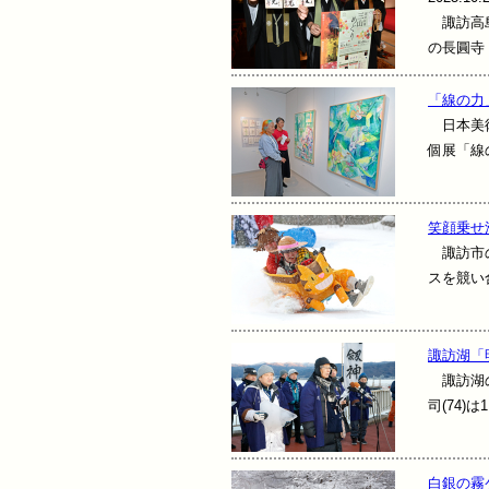
諏訪高島
の長圓寺
「線の力
日本美術
個展「線
笑顔乗せ
諏訪市の
スを競い
諏訪湖「
諏訪湖の
司(74
白銀の霧