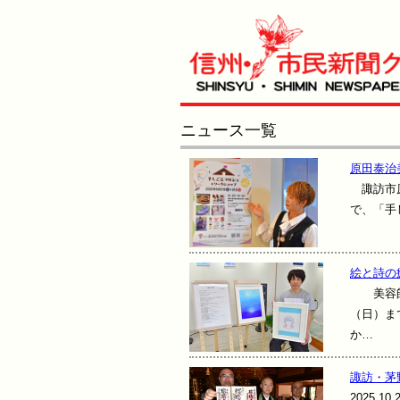
ニュース一覧
原田泰治
諏訪市原
で、「手
絵と詩の
美容師で
（日）ま
か…
諏訪・茅
2025.10.