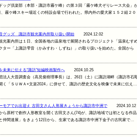
ッグ倶楽部（本部・諏訪市霧ケ峰）の第３回「霧ケ峰犬ぞりレース大会」
日、霧ケ峰スキー場近くの特設会場で行われた。県内外の愛犬家１５２組２０
音グッズ 諏訪市観光案内所取り扱い開始
2024.12.02
光案内所は１日、全国各地の温泉地で展開されるプロジェクト「温泉むす
クター「上諏訪雫音（かみすわ・しずね）」の取り扱いを始めた。全国から
を未来に伝える“諏訪”短編映画製作へ
2024.10.25
法人大昔調査会（高見俊樹理事長）は、26日（土）に諏訪湖畔（諏訪市石
開く「ＳＵＷＡ×文楽2024」に併せて、諏訪の歴史文化を映像で未来に伝え…
ーモアでお出迎え 古田文さん人形展きょうから諏訪市中洲で
2024.10.12
ら原村で創作人形教室を開く古田文さん(74)が、諏訪地域では初となる作品
と仲間達展」をきょう12日から、生家である諏訪市中洲下金子の古民家で…