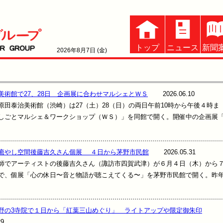
トップ
ニュース
新聞
2026年8月7日 (金)
美術館で27、28日 企画展に合わせマルシェとＷＳ
2026.06.10
田泰治美術館（渋崎）は27（土）28（日）の両日午前10時から午後４時ま
しごとマルシェ＆ワークショップ（ＷＳ）」を同館で開く。開催中の企画展
癒やし空間後藤吉久さん個展 ４日から茅野市民館
2026.05.31
アーティストの後藤吉久さん（諏訪市四賀武津）が６月４日（木）から
で、個展「心の休日〜音と物語が聴こえてくる〜」を茅野市民館で開く。昨
野の3寺院で１日から「紅葉三山めぐり」 ライトアップや限定御朱印
29