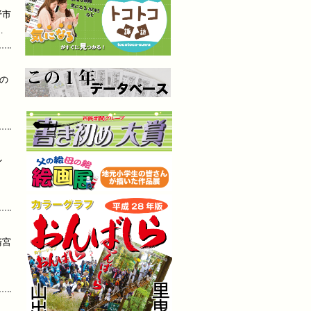
野市
…
の
ン
清宮