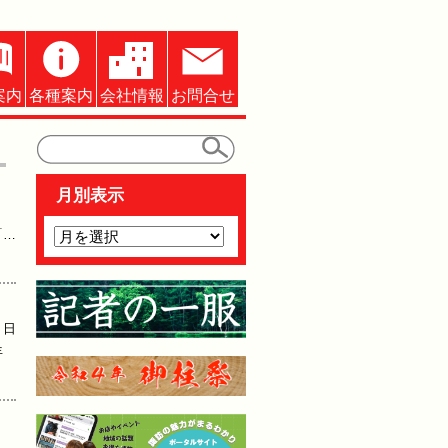
案内
各種案内
会社情報
お問合せ
月別表示
「…
７日
年