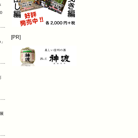
が
０
[PR]
め」
彫
展