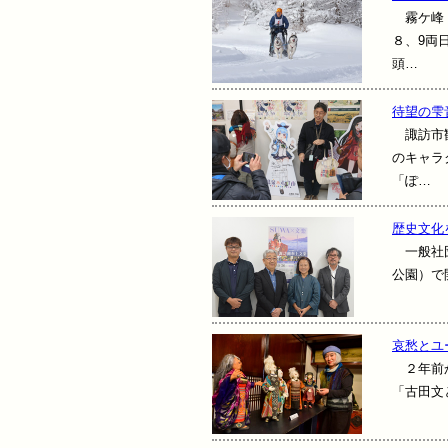
霧ケ峰ド
８、9両
頭…
待望の雫
諏訪市観
のキャラ
「ぽ…
歴史文化
一般社団
公園）で
哀愁とユ
２年前か
「古田文