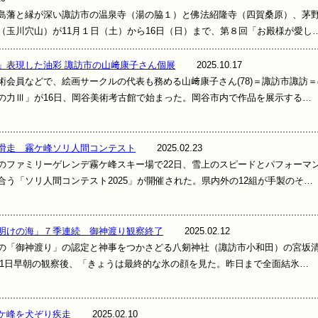
藩と縁が深い諏訪市の温泉寺（湯の脇１）と佛法紹隆寺（四賀桑原）、茅
（玉川穴山）が11月１日（土）から16日（日）まで、第８回「お殿様が愛し
」表現した油彩 諏訪市の山﨑康子さん個展
2025.10.17
会員などで、絵画サークルの代表も務める山﨑康子さん(78)＝諏訪市諏訪＝
の力Ⅲ」が16日、岡谷美術考古館で始まった。岡谷市内で作品を展示する…
滑走 霧ケ峰ソリ人間コンテスト
2025.02.23
ファミリーゲレンデ霧ケ峰スキー場で22日、雪上のスピードとパフォーマ
合う「ソリ人間コンテスト2025」が開催された。県内外の12組が手製のそ…
明けの海」７季連続 御神渡り観察終了
2025.02.12
「御神渡り」の認定と神事をつかさどる八剱神社（諏訪市小和田）の宮坂
)は11日早朝の観察後、「きょうは最終的な氷の顔を見た。昨日まで全面結氷…
ケ峰を犬ぞり疾走
2025.02.10