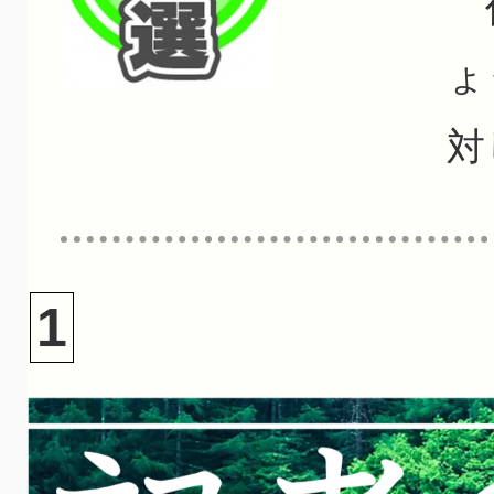
任
ょ
対
1