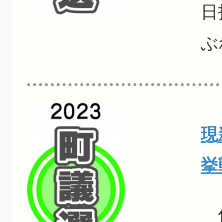
日
ぶ
現
挙
任