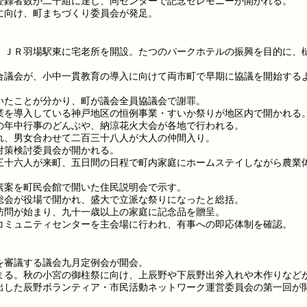
登録者数が二千組に達し、同センターで記念セレモニーが開かれる。
に向け、町まちづくり委員会が発足。
、ＪＲ羽場駅東に宅老所を開設。たつのパークホテルの振興を目的に、
合議会が、小中一貫教育の導入に向けて両市町で早期に協議を開始する
いたことが分かり、町が議会全員協議会で謝罪。
業を導入している神戸地区の恒例事業・すいか祭りが地区内で開かれる
の年中行事のどんぶや、納涼花火大会が各地で行われる。
れ、男女合わせて二百三十八人が大人の仲間入り。
対策検討委員会が開かれる。
三十六人が来町、五日間の日程で町内家庭にホームステイしながら農業
素案を町民会館で開いた住民説明会で示す。
総会が役場で開かれ、盛大で立派な祭りになったと総括。
訪問が始まり、九十一歳以上の家庭に記念品を贈呈。
コミュニティセンターを主会場に行われ、有事への即応体制を確認。
を審議する議会九月定例会が開会。
まる。秋の小宮の御柱祭に向け、上辰野や下辰野出斧入れや木作りなど
出した辰野ボランティア・市民活動ネットワーク運営委員会の第一回が