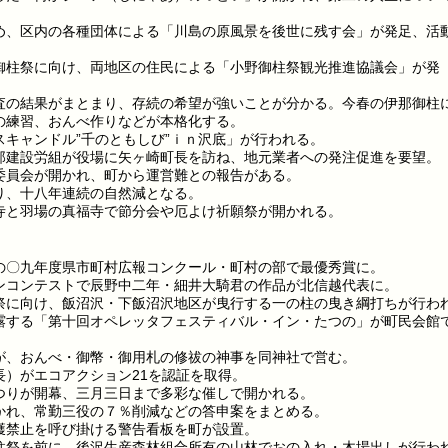
め、区内の各種団体による「川島の原風景を後世に残す会」が発足、活
御柱祭に向け、両地区の住民による「小野御柱祭観光推進協議会」が発
査の結果がまとまり、存続の希望が強いことが分かる。今春の伊那御柱
の練習、おんべ作りなどが本格化する。
キャンドル”千のともしび”ｉｎ沢底」が行われる。
那建設労組が役場に矢ヶ崎町長を訪ね、地元業者への発注促進を要望。
委員会が開かれ、町から運営難との報告がある。
り、十八年連続の自然減となる。
寺と羽場の真福寺で節分会や厄よけ祈願祭が開かれる。
の〇九年度県市町村広報コンクール・町村の部で最優秀賞に。
ンコンテストで辰野中二年・細井大騎君の作品が北信越代表に。
祭に向け、飯沼沢・下飯沼沢地区が曳行する一の柱の曳き綱打ちが行わ
露する「第十回オペレッタフェスティバル・イン・たつの」が町民会館
が、おんべ・御幣・御用札の修祓の神事を同神社で営む。
）がエコアクション21を認証を取得。
つりが開幕、三月三日まで多彩な催しで開かれる。
かれ、常勤三役の７％削減などの答申案をまとめる。
獲禁止を呼び掛ける警告看板を町が設置。
柱祭を前に、後沢生産森林組合所有の山林でおの入れ・木場出しが行わ