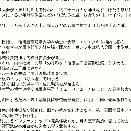
り大会が下辰野商店街で行われ、約二千三百人が踊り流す。ほたる祭り
ーズによる少年野球教室などの「ほたるの里 辰野町の日」のイベント
。
中は十一万六千人の人出。雨天などの影響で前年より七万四千人の減。
を目指し、信州豊南短期大学が幼虫の食草・エゾエノキを構内に植樹。
パ吹奏大会が団本部前の駐車場で開かれ、ポンプ車は第八分団、小型ポ
が優勝。
地域公共交通庁内検討委員会が発足。
開かれ、両神社統一の祭りの呼称を「信濃国二之宮御柱祭」と決める。
登録者が二千組に達する。
るルートの整備に向け現地踏査を実施。
駅横の「おまつり広場」で始まる。
向けて住民の意見を聞く住民懇談会が始まる。
期大学の博学連携交流推進事業「ミュージアム・カレッジ」が豊南短大
を創出するための表面処理技術研究会が発足。西小に中国の修学旅行生
柱祭の注連掛祭が営まれ、四本の柱が御神木になる。第十三回全日本ど
戸の水田で行われる。
携によるインターンシップ（職業体験）が、町内三事業所の協力で始ま
小野雨沢森林組合が功労者表彰を受賞する。