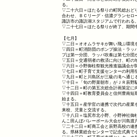
る。
▽二十六日＝ほたる祭りの町民総おど
合わせ、ＢＣリーグ・信濃グランセロ
諏訪市の諏訪湖スタジアムで行われる
▽二十七日＝ほたる祭りが終了、期間
【七月】
▽二日＝オオムラサキが舞い飛ぶ環境
▽四日＝町消防団のポンプ操法・ラッ
プは第一分団、ラッパ吹奏は第七分団
▽五日＝交通弱者の救済に向け、町の
▽六日＝小野御柱祭観光推進協議会が
▽七日＝町子育て支援センターの利用
▽九日＝町と川島区が三級の滝へ通じ
▽十日＝「旬の野菜朝市」がＪＲ辰野
▽十二日＝町の第五次総合計画策定に
▽十四日＝町教育委員会と信州豊南短
始まる。
▽十五日＝産学官の連携で次代の産業
来校、児童と交流する。
▽十八日＝塩尻市北小野、小野神社御
んこ田んぼバレーボール大会が川島渡
▽二十二日＝町商工会と辰野高校の連
る。県林業総合センターで記念式典で