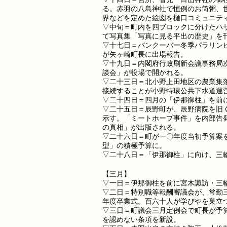
る。赤羽の八島神社で恒例のお筒粥、
界などを定めた絵図を樋口コミュニテ
▽中旬＝町内を四ブロックに分けたハ
て写真集「写真に見る平出の歴史」を
▽十七日＝バンクーバー冬季パラリン
が矢ヶ崎町長に出場報告。
▽十九日＝内閣府行政刷新会議事務局
談会」が役場で開かれる。
▽二十三日＝北小野上田地区の農業集
接続することが小野特環公共下水道運
▽二十四日＝四月の「伊那御柱」を前
▽二十五日＝辰野町が、辰野病院を旧
示す。「ミートホープ事件」を内部告
の真相」が出版される。
▽二十六日＝町が一〇年度当初予算案
型」の積極予算に。
▽二十八日＝「伊那御柱」に向け、三
【三月】
▽一日＝伊那御柱を前に宮木諏訪・三
▽二日＝特別職等報酬審議会が、常勤
年度卒業式。百六十人が学びやを巣立
▽三日＝町議会三月定例会で町長が予
を認めない条項を新設。