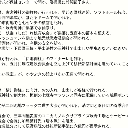
付式が保健センターで開か、委員長に竹淵留子さん。
。
野、古宮神社の御柱祭が行われる。早起き野球連盟、ソフトボール協会
合同開幕式が、ほたるドームで開かれる。
の市街地でも七センチの積雪を記録。
業・辰野町神戸集落で水仙祭り。
る「枝垂（しだ）れ桃育成会」が集落に五百本の苗木を植える。
レッシュマンを励ます地元就職者激励会が開かれる。
祈願祭が開かれ、今期の安全を祈る。
木諏訪・下辰野三輪・平出法性の三神社で山出しや里曳きなどがにぎや
柱が行われ、「伊那御柱」のフィナーレを飾る。
かれ、五月に病院建設委員会を立ち上げて移転新築計画を進めていくこ
あい教室」が、かやぶきの館よりあい工房で開かれる。
祭「横川御柱」に向け、おの入れ・山出しが各柱で行われる。
竃神社で例大祭。恒例の七蔵寺マラソンと同寺に配備している腕用ポン
で第二回泥地フラッグス世界大会が開かれる。消防団と奉仕団の春季合
。
総会で、三年間無災害のコニカミノルタサプライズ辰野工場とケーピー
総会で会長に加島繁好氏（唐木沢）を選出。
金負担分として辰野病院の移転新築事業に六億円が提示される。