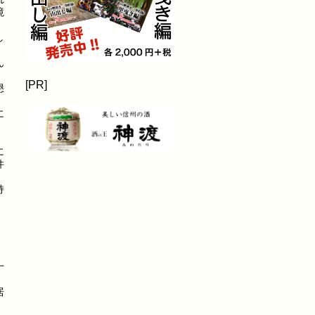
境
し
ん
[PR]
懇
に
に
件
持
十
居