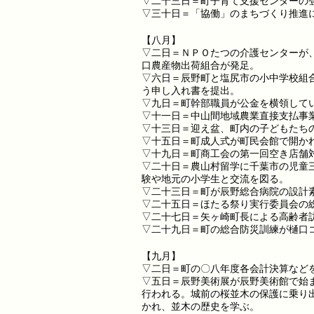
▽二十三日＝町子育て支援センターの
▽三十日＝「協働」のまちづくり推進
【八月】
▽二日＝ＮＰＯたつの介護センターが
口農産物出荷組合が発足。
▽六日＝辰野町と塩尻市の小中学校組
う申し入れ書を提出。
▽九日＝町幹部職員が公金を横領して
▽十一日＝中山間地域農業直接支払事
▽十三日＝迎え盆、町内の子どもたち
▽十五日＝町成人式が町民会館で開か
▽十九日＝町商工会の第一回空き店舗
▽二十日＝農山村留学に千葉市の児童
験や地元の小学生と交流を図る。
▽二十三日＝町が辰野総合病院の設計
▽二十五日＝ほたる祭り実行委員会の
▽二十七日＝矢ヶ崎町長による高齢者
▽二十九日＝町の総合防災訓練が樋口
【九月】
▽二日＝町の〇八年度各会計決算など
▽五日＝辰野美術展が辰野美術館で始
行われる。城前の桜並木の保護に乗り
かれ、並木の歴史を学ぶ。