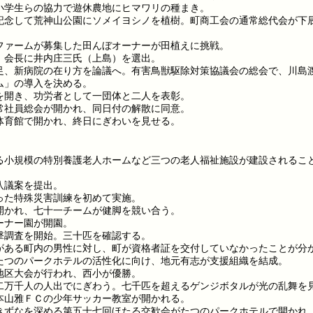
小学生らの協力で遊休農地にヒマワリの種まき。
記念して荒神山公園にソメイヨシノを植樹。町商工会の通常総代会が下
ファームが募集した田んぼオーナーが田植えに挑戦。
、会長に井内庄三氏（上島）を選出。
足、新病院の在り方を論議へ。有害鳥獣駆除対策協議会の総会で、川島
ム」の導入を決める。
を開き、功労者として一団体と二人を表彰。
常社員総会が開かれ、同日付の解散に同意。
体育館で開かれ、終日にぎわいを見せる。
る小規模の特別養護老人ホームなど三つの老人福祉施設が建設されるこ
。
八議案を提出。
った特殊災害訓練を初めて実施。
開かれ、七十一チームが健脚を競い合う。
ーナー園が開園。
撃調査を開始。三十匹を確認する。
がある町内の男性に対し、町が資格者証を交付していなかったことが分
たつのパークホテルの活性化に向け、地元有志が支援組織を結成。
地区大会が行われ、西小が優勝。
二万千人の人出でにぎわう。七千匹を超えるゲンジボタルが光の乱舞を
本山雅ＦＣの少年サッカー教室が開かれる。
きずなを深める第五十七回ほたる交歓会がたつのパークホテルで開かれ