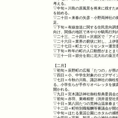
考える。
▽中旬＝川島の原風景を将来に残すた
を始める。
▽二十日＝来春の矢彦・小野両神社の
足。
▽下旬＝有線放送に関する住民意向調
向け、関係の地区で木やりや騎馬行列
▽二十三、二十四日＝沢底区で「アイス
▽二十六日＝業界の窮状に対し、上伊
▽二十七日＝町土づくりセンター運営
▽下旬＝昨年の町の人口動態がまとま
▽三十一日＝節分を前に北大出の薬王
【二月】
▽初旬＝辰野町の広報「たつの」が県
▽四日＝小、中学生対象のロゴデザイ
▽七日＝今秋の川島、諏訪神社の御柱
る。小学生らが手作りオペレッタを披
開かれる。
▽九日＝宮木諏訪神社御柱祭典委員会
▽初旬＝赤羽、東峰精密（渕井道登社長
▽十日＝第八回たつの荒神山温泉春ま
▽十二日＝町特別職報酬等審議会が開
▽中旬＝ほたる童謡公園にホタルの捕
▽十四日＝宮所、智児・白山神社の御