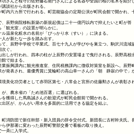
華功さんと桜守の佐野藤右衛門さんによる名器や全国の桜の名木を紹介
が講談社から出版される。
が町内六カ所で行われる。町芸能協会の定期公演が町民会館で開かれ、
で、辰野病院移転新築の新規起債は二十一億円以内で抑えたいと町が答
ら「観光室」の設置が明らかに。
ナル温泉化粧水の名前が「ぴっかり水（すい）」に決まる。
十人が新たな一歩を踏み出す。
って、辰野中学校で卒業式。百七十九人が学びやを巣立つ。駒沢川流域
相次ぐ。
山出しが行われ、四本の柱が上辰野の安置場まで曳行される。辰野高校
術館で始まる。
産業振興課内に観光推進室、住民税務課内に徴収対策室を新設へ。辰野
果が発表され、最優秀賞に箕輪町の高山幸一さんの「朝 静寂の中で」
環境美化功労者として赤羽区第七・八常会と宮所の佐藤勲さんが表彰さ
」が、農水省の「ため池百選」に選ばれる。
ルを獲得した馬島誠さんの歓迎式が町民会館前で開かれる。
大出区が、かんがい用水を多面的に活用できる協定を結ぶ。
。町消防団で新任幹部・新入団員の辞令交付式。新団長に古村幹夫氏。
から伊那署に変わった辰野町警部交番で看板の取り換え。
で一斉に入学式。