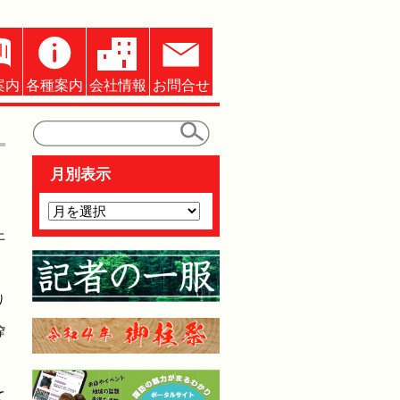
案内
各種案内
会社情報
お問合せ
月別表示
上
り
搾
て