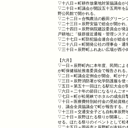
▽十八日＝町耕作放棄地対策協議会が
▽二十日＝町議会が開設五十五周年を
野公民館で開かれる。
▽二十二日＝合鴨農法の藪田グリーン
▽二十三日＝辰野安協で総会が開かれ
▽二十四日＝辰野病院建設委員会が発
戸耕地に「猿群接近通報・管理システ
▽二十七日＝町防犯協会連合会が総会
▽二十八日＝町開発公社の理事会・通
▽三十日＝辰野町ふれあい広場が西小
【六月】
▽一日＝辰野町内に本年度、民間によ
が町保健福祉推進委員会で報告される
▽二日＝町議会定例会が開会、町が十
▽三日＝辰野消防署が化学防護服を使
▽五日＝第五十一回ほたる駅伝大会が
▽六日＝二十年の節目になるりんごオ
▽七日＝町が松尾峡でホタルの成虫目
▽十日＝医療費特別給付金の受給資格
り、議会全員協議会で町が報告する。
▽十三日＝交通安全子ども自転車辰野
▽二十日＝辰野ほたる祭りが開幕し、
せる。ほたる祭りのイベントとして松
▽二十五日＝岡谷市と辰野町が友好の