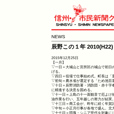
NEWS
辰野この１年 2010(H22)
2015年12月25日
【一月】
▽一日＝大城山と宮所区の城山で初日
げる。
▽四日＝役場で仕事始め式。町長は「
▽初旬＝農水省が選定する「ため池百
▽十日＝辰野消防署・消防団・赤十字
に精進する決意を固める。
▽十一日＝上島の十一面観音で厄よけ
油作業を行い、五年越しの努力が結実
▽十三日＝商工会が、昨年に続く年賀
▽中旬＝小正月行事が各地で盛ん。北
▽十七日＝団塊・シニア世代を対象に