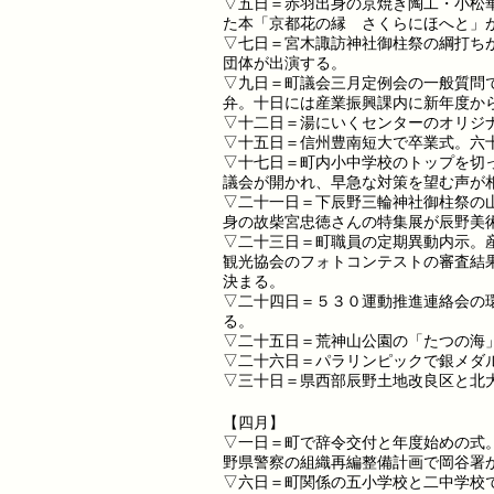
▽五日＝赤羽出身の京焼き陶工・小松
た本「京都花の縁 さくらにほへと」
▽七日＝宮木諏訪神社御柱祭の綱打ち
団体が出演する。
▽九日＝町議会三月定例会の一般質問
弁。十日には産業振興課内に新年度か
▽十二日＝湯にいくセンターのオリジ
▽十五日＝信州豊南短大で卒業式。六
▽十七日＝町内小中学校のトップを切
議会が開かれ、早急な対策を望む声が
▽二十一日＝下辰野三輪神社御柱祭の
身の故柴宮忠徳さんの特集展が辰野美
▽二十三日＝町職員の定期異動内示。
観光協会のフォトコンテストの審査結
決まる。
▽二十四日＝５３０運動推進連絡会の
る。
▽二十五日＝荒神山公園の「たつの海
▽二十六日＝パラリンピックで銀メダ
▽三十日＝県西部辰野土地改良区と北
【四月】
▽一日＝町で辞令交付と年度始めの式
野県警察の組織再編整備計画で岡谷署
▽六日＝町関係の五小学校と二中学校