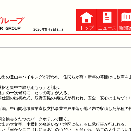
トップ
ニュース
新聞
2026年8月8日 (土)
の出の登山やハイキングが行われ、住民らが輝く新年の幕開けに歓声を
選択と集中で取り組もう」と訓示。
選」の一次候補に「たつの海」が入る。
奉仕団の出初め式、辰野安協の初出式が行われ、安全・安心のまちづく
祈願。中山間地域農業直接支払事業神戸集落が地区内で収穫した菜種の
。
詞交換会をたつのパークホテルで開く。
大出の大文字、小横川の鳥追いなど地区に伝わる伝承行事が行われる。
した「何かシニア（しにゃあ）のつどい」が開かれ、第二の人生につい