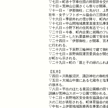
▽七日＝町赤十字奉仕団の幹部辞令交
▽十日＝荒神山公園さくら祭りが開幕
▽十一日＝「伊那御柱」に先がけ、上
壮年・女子ソフトボール協会の三団体
▽十六日＝季節外れの雪が降り、町内
▽十七日＝中山間地域農業直接支払事
▽十八日＝小野下村の住民有志でつく
▽二十日＝今春、町内企業に就職のフ
▽二十二日＝しだれ栗森林公園で安全
▽二十四日＝「伊那御柱」が開幕、宮
に行われる。
▽二十六日＝下辰野三輪神社で建て御
▽二十七日＝辰野病院運営委員会が開
が町から示される。
▽二十九日＝町の「親と子の緑のふれ
【五月】
▽四日＝川島飯沼沢、諏訪神社の御柱
▽五日＝大城山中腹にある七蔵寺と塩
の放水も。
▽八日＝平出のほたる童謡公園横の田
訓練が荒神山スポーツ公園で開かれる
▽十二日＝辰野地区安全衛生協議会の
スの二社が表彰される。町体育協会の
▽中旬＝上伊那地域医療再生事業の基