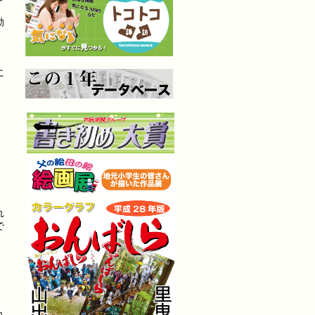
動
に
れ
で
れ