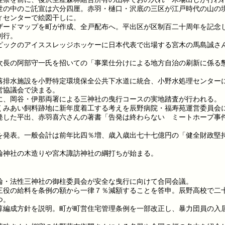
世の中のご託宣は六分四厘。赤羽・樋口・沢底の三区が江戸時代の山の
ィセンターで絵図干しに。
ザードマップを町が作成、全戸配布へ。平出区が区制百二十周年を記念
刊行。
ピックのアイススレッジホッケーに日本代表で出場する宮木の馬島誠さ
次長の阿部守一氏を招いての「事業仕分けによる地方自治の刷新に係る
落排水施設を小野特定環境保全公共下水道に統合、小野水処理センター
営協議会で決まる。
に、岡谷・伊那両署による三神社の曳行コースの実地踏査が行われる。
くみあい飼料跡地に新年度着工する考えを辰野病院・福寿苑運営委員会
発した平出、赤羽喜六さんの著書「告発は終わらない ミートホープ事
を発表。一般会計は前年比四％増、歳入歳出七十七億円の「健全財政堅
輪神社の木造りや宮木諏訪神社の綱打ちが始まる。
輪・法性三神社の御柱委員会が安全な曳行に向けて合同会議。
三役の給料を条例の額から一律７％減額することを答申。辰野高校で二
つ。
算編成方針を説明。町が町営住宅管理条例を一部改正し、暴力団員の入