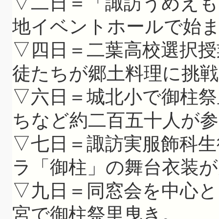
▽二日＝「諏訪うめえも
地イベントホールで始
▽四日＝二葉高校選択授
徒たちが郷土料理に挑戦
▽六日＝城北小で御柱祭
ちなど約二百五十人が参
▽七日＝諏訪実服飾科生
ラ「御柱」の舞台衣装が
▽九日＝同窓会を中心と
宮で御柱祭里曳き。