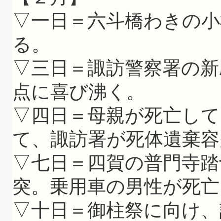
▽一日＝六斗橋わきの小
る。
▽三日＝諏訪警察署の新
点に喜び沸く。
▽四日＝母親が死亡し
て、諏訪署が死体遺棄容
▽七日＝四賀の普門寺踏
突。乗用車の男性が死亡
▽十日＝御柱祭に向け、