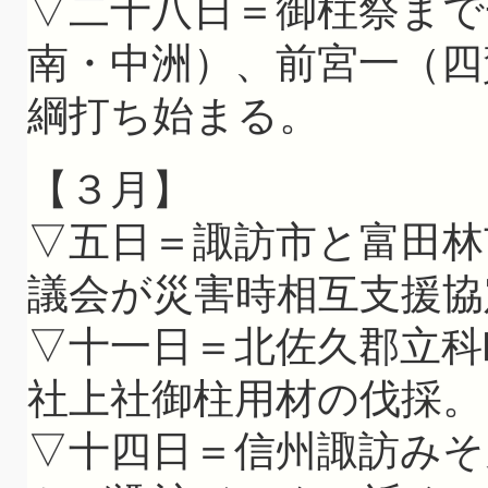
▽二十八日＝御柱祭まで
南・中洲）、前宮一（四
綱打ち始まる。
【３月】
▽五日＝諏訪市と富田林
議会が災害時相互支援協
▽十一日＝北佐久郡立科
社上社御柱用材の伐採。
▽十四日＝信州諏訪みそ