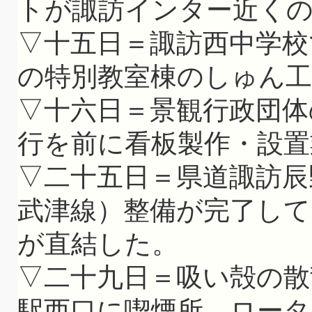
トが諏訪インター近く
▽十五日＝諏訪西中学校
の特別教室棟のしゅん工
▽十六日＝景観行政団体
行を前に看板製作・設置
▽二十五日＝県道諏訪辰
武津線）整備が完了して
が直結した。
▽二十九日＝吸い殻の散
駅西口に喫煙所。ロー