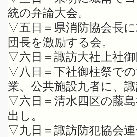
統の弁論大会。
▽五日＝県消防協会長に
団長を激励する会。
▽六日＝諏訪大社上社御
▽八日＝下社御柱祭での
業、公共施設九者に、諏
▽六日＝清水四区の藤島
出し。
▽九日＝諏訪防犯協会連