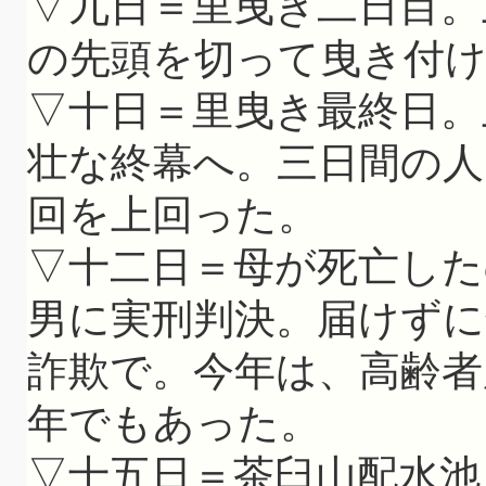
▽九日＝里曳き二日目。
の先頭を切って曳き付
▽十日＝里曳き最終日。
壮な終幕へ。三日間の人
回を上回った。
▽十二日＝母が死亡した
男に実刑判決。届けず
詐欺で。今年は、高齢者
年でもあった。
▽十五日＝茶臼山配水池