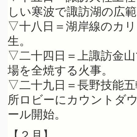
しい寒波で諏訪湖の広範
▽十八日＝湖岸線のカ
生。
▽二十四日＝上諏訪金山
場を全焼する火事。
▽二十九日＝長野技能五
所ロビーにカウントダ
ール開始。
【２月】