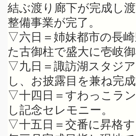
結ぶ渡り廊下が完成し渡
整備事業が完了。
▽六日＝姉妹都市の長崎
た古御柱で盛大に壱岐御
▽九日＝諏訪湖スタジ
し、お披露目を兼ね完成
▽十四日＝すわっこラン
し記念セレモニー。
▽十五日＝交番に昇格す