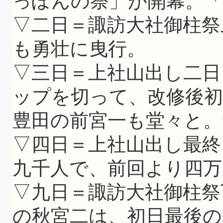
っぽんの祭」が開幕。
▽二日＝諏訪大社御柱祭
も勇壮に曳行。
▽三日＝上社山出し二日
ップを切って、改修後初
豊田の前宮一も堂々と。
▽四日＝上社山出し最終
九千人で、前回より四万
▽九日＝諏訪大社御柱祭
の秋宮二は、初日最後の