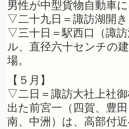
男性が中型貨物自動車に
▽二十九日＝諏訪湖開き
▽三十日＝駅西口（諏訪
ル、直径六十センチの
場。
【５月】
▽二日＝諏訪大社上社御
出た前宮一（四賀、豊田
南、中洲）は、高部付近