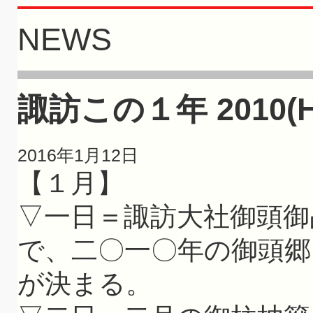
NEWS
諏訪この１年 2010(H
2016年1月12日
【１月】
▽一日＝諏訪大社御頭御
で、二〇一〇年の御頭郷
が決まる。