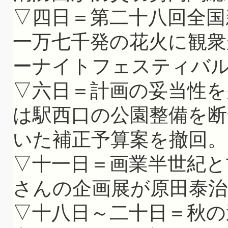
▽四日＝第二十八回全国
一万七千発の花火に観
ーナイトフェスティバ
▽六日＝計画の妥当性を
は駅西口の公園整備を断
いた補正予算案を撤回。
▽十一日＝画業半世紀と
さんの企画展が原田泰治
▽十八日～二十日＝秋の