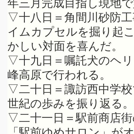
年三月完成目指し現地で
▽十八日＝角間川砂防工
イムカプセルを掘り起
かしい対面を喜んだ。
▽十九日＝嘱託犬のヘリ
峰高原で行われる。
▽二十日＝諏訪西中学校
世紀の歩みを振り返る。
▽二十一日＝駅前商店街
「駅前ゆめサロン」が