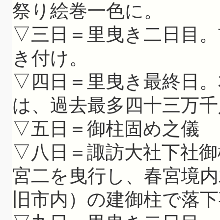
祭り絵巻一色に。
▽三日＝里曳き二日目。
き付け。
▽四日＝里曳き最終日。
は、過去最多四十三万千
▽五日＝御柱固め之儀
▽八日＝諏訪大社下社御
宮二を曳行し、春宮境内
旧市内）の建御柱で落下