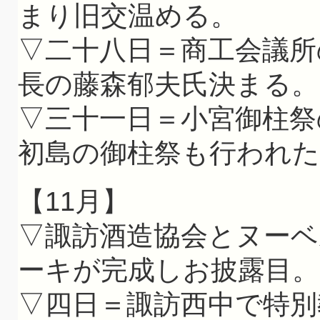
まり旧交温める。
▽二十八日＝商工会議所
長の藤森郁夫氏決まる。
▽三十一日＝小宮御柱祭
初島の御柱祭も行われた
【11月】
▽諏訪酒造協会とヌー
ーキが完成しお披露目。
▽四日＝諏訪西中で特別