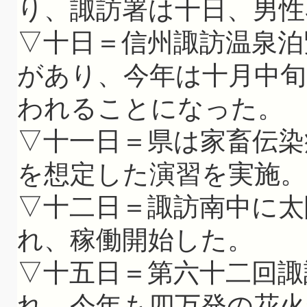
り、諏訪署は十日、男性
▽十日＝信州諏訪温泉泊
があり、今年は十月中
われることになった。
▽十一日＝県は家畜伝染
を想定した演習を実施。
▽十二日＝諏訪南中に太
れ、稼働開始した。
▽十五日＝第六十二回諏
れ、今年も四万発の花火