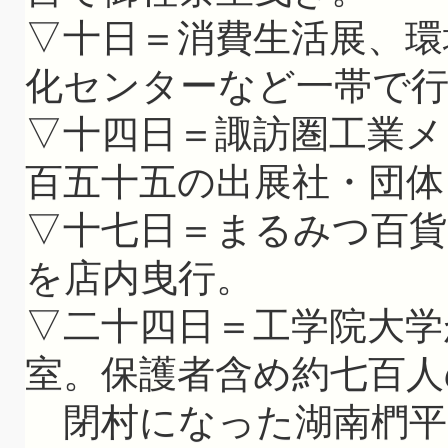
▽十日＝消費生活展、環
化センターなど一帯で
▽十四日＝諏訪圏工業メ
百五十五の出展社・団体
▽十七日＝まるみつ百貨
を店内曳行。
▽二十四日＝工学院大学
室。保護者含め約七百人
閉村になった湖南椚平