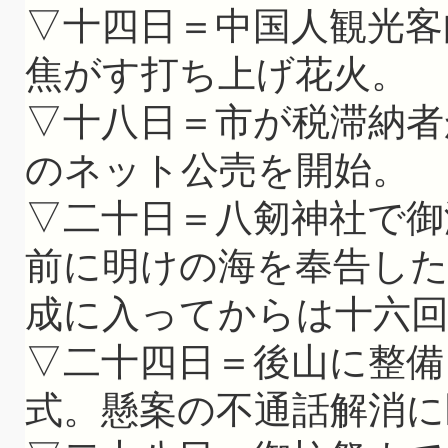
▽十四日＝中国人観光客
焦がす打ち上げ花火。
▽十八日＝市が税滞納者
のネット公売を開始。
▽二十日＝八剱神社で御
前に明けの海を奉告した
成に入ってからは十六
▽二十四日＝後山に整備
式。懸案の不通話解消に