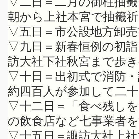
▽二日＝二月の御柱抽籤
朝から上社本宮で抽籤祈
▽五日＝市公設地方卸売
▽九日＝新春恒例の初詣
訪大社下社秋宮まで歩き
▽十日＝出初式で消防・
約四百人が参加して二十
▽十二日＝「食べ残しを
の飲食店など七事業者を
▽十五日＝諏訪大社上社