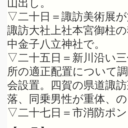
山出し。
▽二十日＝諏訪美術展が
諏訪大社上社本宮御柱の
中金子八立神社で。
▽二十五日＝新川沿い三
所の適正配置について調
会設置。四賀の県道諏訪
落、同乗男性が重体、の
▽二十七日＝市消防ポン