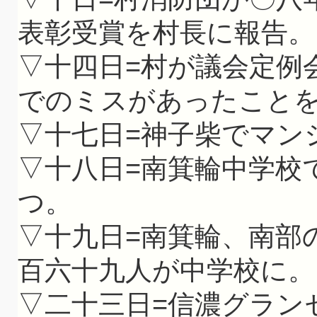
表彰受賞を村長に報告。
▽十四日=村が議会定例
でのミスがあったこと
▽十七日=神子柴でマン
▽十八日=南箕輪中学校
つ。
▽十九日=南箕輪、南部
百六十九人が中学校に。
▽二十三日=信濃グラン