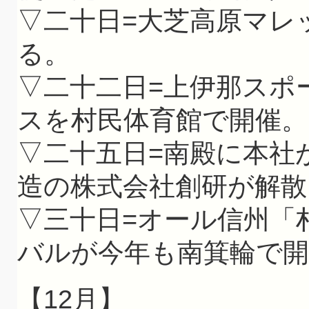
▽二十日=大芝高原マレ
る。
▽二十二日=上伊那スポ
スを村民体育館で開催。
▽二十五日=南殿に本社
造の株式会社創研が解散
▽三十日=オール信州「
バルが今年も南箕輪で
【12月】