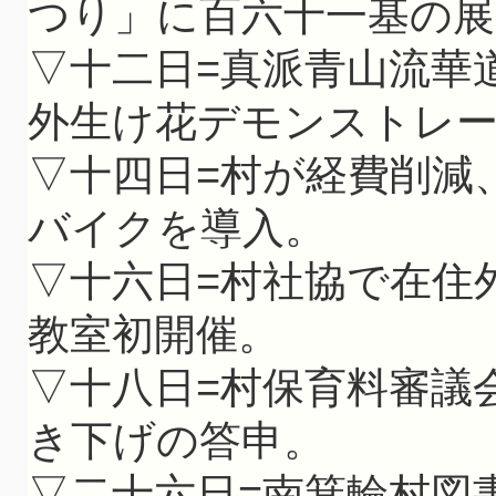
つり」に百六十一基の展
▽十二日=真派青山流華
外生け花デモンストレ
▽十四日=村が経費削減
バイクを導入。
▽十六日=村社協で在住
教室初開催。
▽十八日=村保育料審議
き下げの答申。
▽二十六日=南箕輪村図