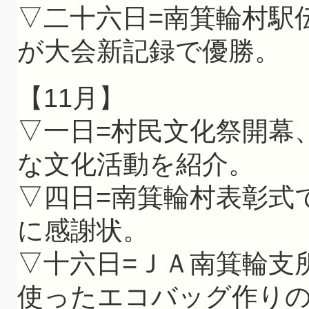
▽二十六日=南箕輪村駅
が大会新記録で優勝。
【11月】
▽一日=村民文化祭開幕
な文化活動を紹介。
▽四日=南箕輪村表彰式
に感謝状。
▽十六日=ＪＡ南箕輪支
使ったエコバッグ作り