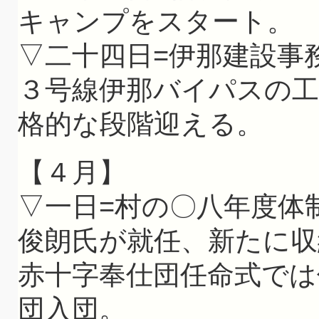
キャンプをスタート。
▽二十四日=伊那建設事
３号線伊那バイパスの工
格的な段階迎える。
【４月】
▽一日=村の〇八年度体
俊朗氏が就任、新たに収
赤十字奉仕団任命式では
団入団。