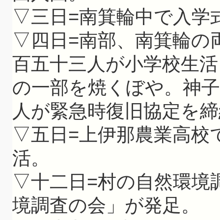
▽三日=南箕輪中で入学
▽四日=南部、南箕輪の
百五十三人が小学校生活
の一部を焼くぼや。神子
人が緊急時復旧協定を締
▽五日=上伊那農業高校
活。
▽十二日=村の自然環境
境調査の会」が発足。