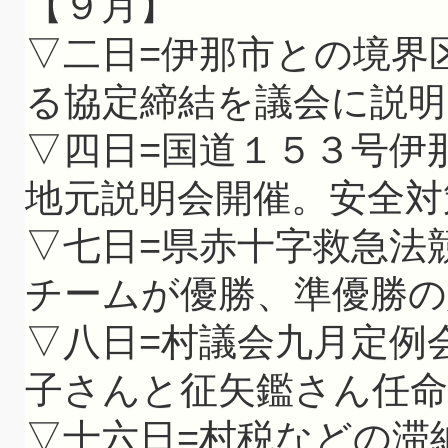
【９月】
▽二日=伊那市との境界
る協定締結を議会に説明
▽四日=国道１５３号伊
地元説明会開催。安全対
▽七日=県赤十字救急法
チームが優勝、準優勝の
▽八日=村議会九月定例
子さんと征矢鑑さん任命
▽十六日=村税などの滞