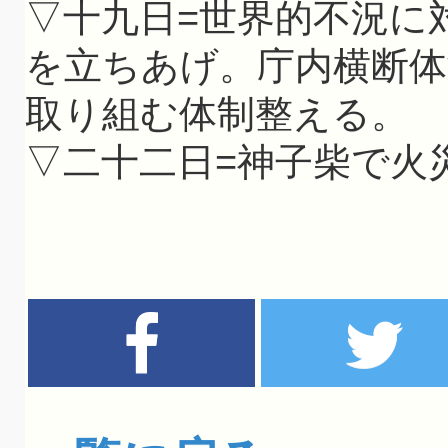
▽十九日=世界的不況に
を立ちあげ。庁内横断体
取り組む体制整える。
▽二十二日=神子柴で火