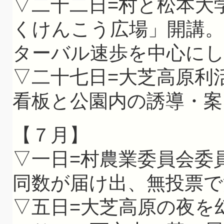
▽二十二日=村と松本大
くけんこう広場」開講
ターバル速歩を中心に
▽二十七日=大芝高原利
看板と公園内の誘導・案
【７月】
▽一日=村農業委員会委
同数が届け出、無投票で
▽五日=大芝高原の夜を