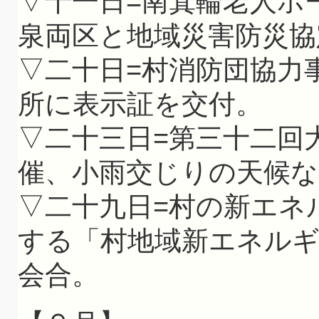
▽十一日=南箕輪老人ホ
泉両区と地域災害防災協
▽二十日=村消防団協力
所に表示証を交付。
▽二十三日=第三十二回
催、小雨交じりの天候
▽二十九日=村の新エネ
する「村地域新エネル
会合。