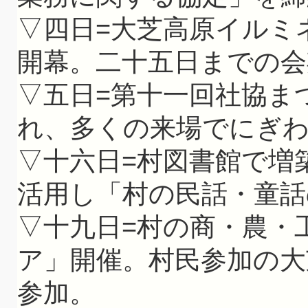
▽四日=大芝高原イルミ
開幕。二十五日までの会
▽五日=第十一回社協ま
れ、多くの来場でにぎ
▽十六日=村図書館で増
活用し「村の民話・童話
▽十九日=村の商・農・
ア」開催。村民参加の大
参加。