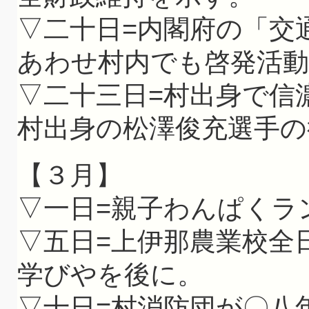
▽二十日=内閣府の「交
あわせ村内でも啓発活動
▽二十三日=村出身で信
村出身の松澤俊充選手の
【３月】
▽一日=親子わんぱくラ
▽五日=上伊那農業校全
学びやを後に。
▽十日=村消防団が〇八