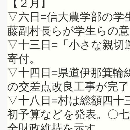
【２月】
▽六日=信大農学部の学
藤副村長らが学生らの意
▽十三日=「小さな親切
寄付。
▽十四日=県道伊那箕輪
の交差点改良工事が完了
▽十八日=村は総額四十
初予算などを発表。〇七
全財政維持を示す。