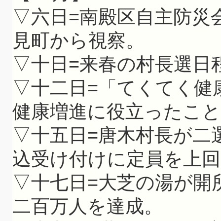
▽六日=南殿区自主防災
見町から視察。
▽十日=来春の村長選日
▽十二日=「てくてく健
健康増進に役立ったこ
▽十五日=唐木村長が二
込受け付けに定員を上回
▽十七日=大芝の湯が開
二百万人を達成。