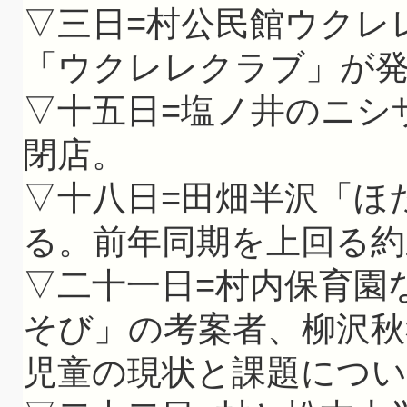
▽三日=村公民館ウクレ
「ウクレレクラブ」が
▽十五日=塩ノ井のニシ
閉店。
▽十八日=田畑半沢「ほ
る。前年同期を上回る約
▽二十一日=村内保育園
そび」の考案者、柳沢秋
児童の現状と課題につ