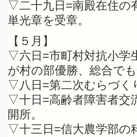
▽二十九日=南殿在住の
単光章を受章。
【５月】
▽六日=市町村対抗小学
が村の部優勝、総合でも
▽八日=第二次むらづく
▽十日=高齢者障害者交
開所。
▽十三日=信大農学部の