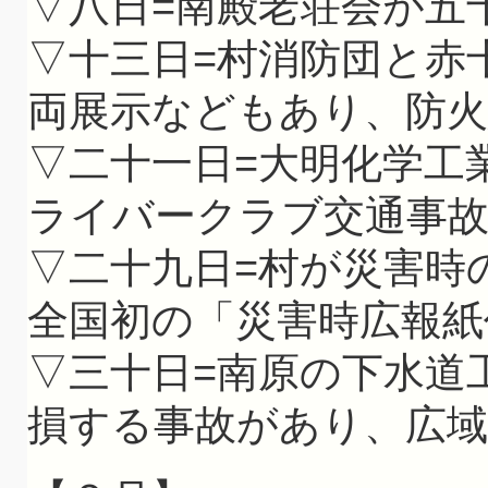
▽八日=南殿老荘会が五
▽十三日=村消防団と赤
両展示などもあり、防火
▽二十一日=大明化学工
ライバークラブ交通事故
▽二十九日=村が災害時
全国初の「災害時広報紙
▽三十日=南原の下水道
損する事故があり、広域