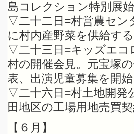
島コレクション特別展
▽二十二日=村営農セン
に村内産野菜を供給する
▽二十三日=キッズエコ
村の開催会見。元宝塚の
表、出演児童募集を開始
▽二十六日=村土地開発
田地区の工場用地売買契
【６月】