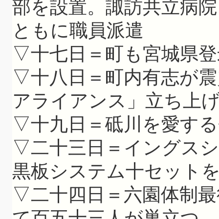
部を設置。諏訪共立病院
ともに職員派遣
▽十七日＝町も宮城県登
▽十八日＝町内有志が震
アライアンス」立ち上
▽十九日＝砥川を愛する
▽二十三日＝イングスシ
黒板システム十セット
▽二十四日＝六園体制最
て百五十三人が巣立つ