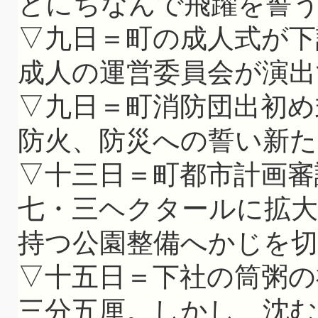
とにちなんで飛躍を誓
▽九日＝町の成人式が下
成人の運営委員会が演出
▽九日＝町消防団出初め
防火、防災への誓い新た
▽十三日＝町都市計画審
七・三ヘクタールに拡
持つ公園整備へかじを
▽十五日＝下社の筒粥の
三分五厘。しかし、沈