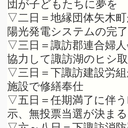
団が子どもたちに夢を
▽二日＝地縁団体矢木町
陽光発電システムの完了
▽三日＝諏訪郡連合婦人
協力して諏訪湖のヒシ
▽三日＝下諏訪建設労組
施設で修繕奉仕
▽五日＝任期満了に伴う
示、無投票当選が決まる
▽六～八日＝下諏訪消防