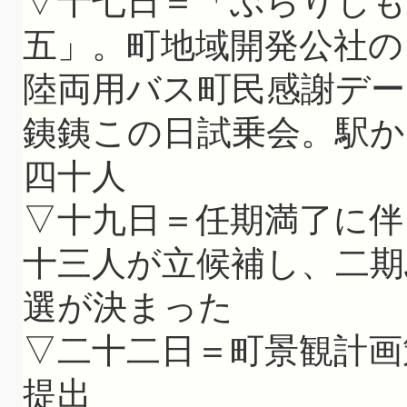
▽十七日＝「ぶらりしも
五」。町地域開発公社の
陸両用バス町民感謝デ
銕銕この日試乗会。駅
四十人
▽十九日＝任期満了に伴
十三人が立候補し、二期
選が決まった
▽二十二日＝町景観計画
提出