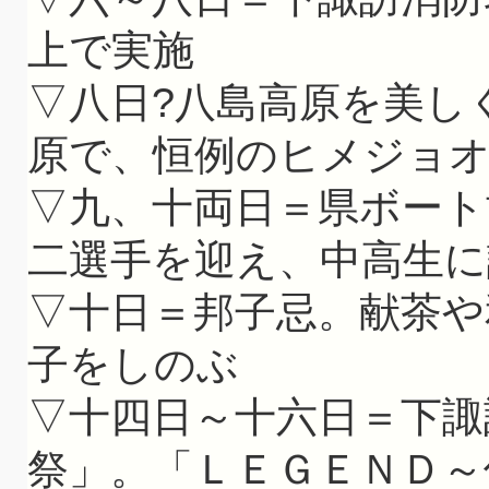
上で実施
▽八日?八島高原を美し
原で、恒例のヒメジョ
▽九、十両日＝県ボート
二選手を迎え、中高生に
▽十日＝邦子忌。献茶や
子をしのぶ
▽十四日～十六日＝下諏
祭」。「ＬＥＧＥＮＤ～