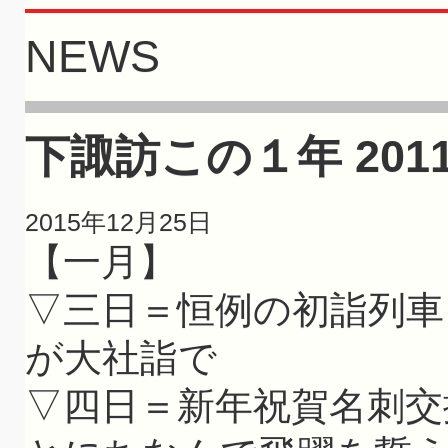
NEWS
下諏訪この１年 2011(
2015年12月25日
【一月】
▽三日＝恒例の初詣列車
が大社詣で
▽四日＝新年祝賀名刺交