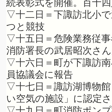
続表彰式を開催。百十四
▽十二日＝下諏訪北小で
つと競技
▽十五日＝危険業務従事
消防署長の武居昭次さん
▽十六日＝町が下諏訪南
員協議会に報告
▽十七日＝諏訪湖博物館
い空気の施設」に認定
▽十九日＝町消防ポンプ