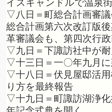
イスキャンドルで温泉
▽八日＝町総合計画審議
総合計画第六次改訂版後
革審議会も、第四次行政
▽九日＝下諏訪社中が耐
▽十三日＝一〇年九月に
▽十八日＝伏見屋邸活用
り方を最終報告
▽十九日＝町諏訪湖浄化
年記念式典を開く