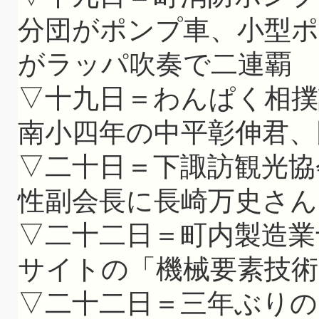
分団がポンプ車、小型
がラッパ吹奏で二連覇
▽十九日＝わんぱく相撲
南小四年の中平彰伸君、
▽二十日＝下諏訪観光協
性副会長に長崎万史さん
▽二十二日＝町内製造業
サイトの「機械要素技術
▽二十二日＝三年ぶりの