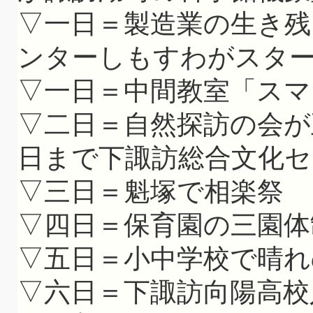
▽一日＝製造業の生き
ンターしもすわがスタ
▽一日＝中間教室「スマ
▽二日＝自然探訪の会が
日まで下諏訪総合文化セ
▽三日＝魁塚で相楽祭
▽四日＝保育園の三園体
▽五日＝小中学校で晴れ
▽六日＝下諏訪向陽高校