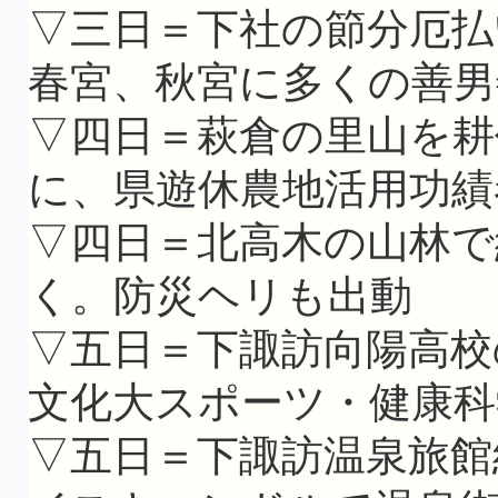
▽三日＝下社の節分厄払
春宮、秋宮に多くの善男
▽四日＝萩倉の里山を耕
に、県遊休農地活用功績
▽四日＝北高木の山林で
く。防災ヘリも出動
▽五日＝下諏訪向陽高校
文化大スポーツ・健康科
▽五日＝下諏訪温泉旅館