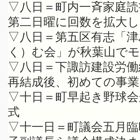
▽八日＝町内一斉家庭読
第二日曜に回数を拡大し
▽八日＝第五区有志「津
く）む会」が秋葉山で
▽八日＝下諏訪建設労働
再結成後、初めての事業
▽十日＝町早起き野球会
式
▽十一日＝町議会五月臨