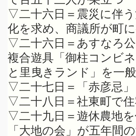
▽二十六日＝震災に伴う
化を求め、商議所が町に
▽二十六日＝あすなろ
複合遊具「御柱コンビ
と里曳きランド」を一
▽二十七日＝「赤彦忌」
▽二十八日＝社東町で住
▽二十九日＝遊休農地を
「大地の会」が五年間の