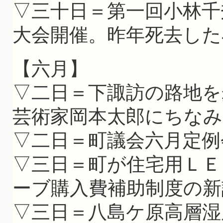
▽三十日＝第一回小林千
大会開催。昨年死去した
【六月】
▽二日＝下諏訪の路地を
芸術家岡本太郎にちなみ
▽二日＝町議会六月定例
▽三日＝町が住宅用ＬＥ
ーブ購入費補助制度の新
▽三日＝八島ケ原高層湿