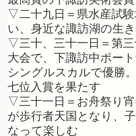
▽二十九日＝県水産試験
い、身近な諏訪湖の生き
▽三十、三十一日＝第三
大会で、下諏訪中ボート
シングルスカルで優勝
七位入賞を果たす
▽三十一日＝お舟祭り宵
が歩行者天国となり、
なって楽しむ