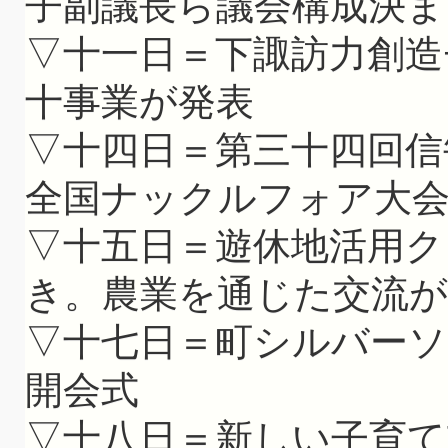
子副議長ら議会構成決ま
▽十一日＝下諏訪力創造
十事業が発表
▽十四日＝第三十四回信
全国ナックルフォア大
▽十五日＝遊休地活用ク
き。農業を通じた交流
▽十七日＝町シルバーソ
開会式
▽十八日＝新しい子育て