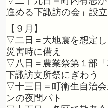
▽二十九日＝町内有志が
進める下諏訪の会」設立
【９月】
▽二日＝大地震を想定し
災害時に備え
▽八日＝農業祭第１部「
下諏訪支所祭にぎわう
▽十三日＝町衛生自治会
ンの夜間パト