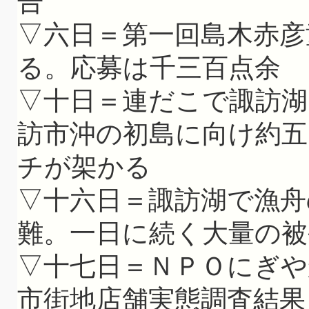
告
▽六日＝第一回島木赤彦
る。応募は千三百点余
▽十日＝連だこで諏訪湖
訪市沖の初島に向け約五
チが架かる
▽十六日＝諏訪湖で漁舟
難。一日に続く大量の被
▽十七日＝ＮＰＯにぎや
市街地店舗実態調査結果