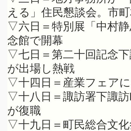
える」住民懇談会。市町
▽六日＝特別展「中村静
念館で開幕
▽七日＝第二十回記念下
が出場し熱戦
▽十四日＝産業フェア
▽十八日＝諏訪署下諏訪
が復職
▽十九日＝町民総合文化