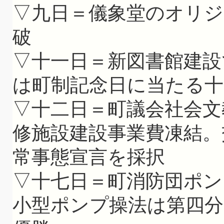
▽九日＝儀象堂のオリジ
破
▽十一日＝新図書館建設
は町制記念日に当たる十
▽十二日＝町議会社会文
修施設建設事業費凍結。
常事態宣言を採択
▽十七日＝町消防団ポン
小型ポンプ操法は第四分