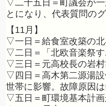
▽二十五日＝町議会が一
とになり、代表質問の
【11月】
▽一日＝給食室改築の北
▽二日＝「北欧音楽祭す
▽三日＝元高校長の岩村
▽四日＝高木第二源湯設
世帯に影響。故障原因は
▽五日＝町環境基本計画