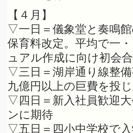
【４月】
▽一日＝儀象堂と奏鳴館
保育料改定。平均で一・
ュアル作成に向け初会合
▽三日＝湖岸通り線整備
九億円以上の巨費を投じ
▽四日＝新入社員歓迎大
ンに期待
▽五日＝四小中学校で入