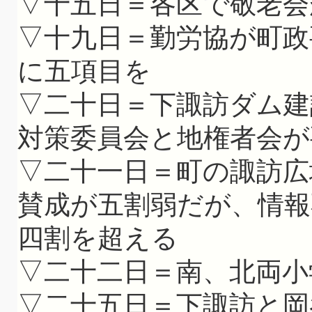
▽十五日＝各区で敬老会
▽十九日＝勤労協が町政
に五項目を
▽二十日＝下諏訪ダム建
対策委員会と地権者会が
▽二十一日＝町の諏訪広
賛成が五割弱だが、情
四割を超える
▽二十二日＝南、北両小
▽二十五日＝下諏訪と岡