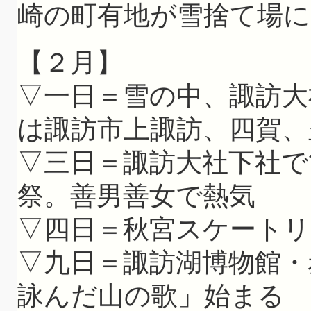
崎の町有地が雪捨て場に
【２月】
▽一日＝雪の中、諏訪大
は諏訪市上諏訪、四賀、
▽三日＝諏訪大社下社で
祭。善男善女で熱気
▽四日＝秋宮スケートリ
▽九日＝諏訪湖博物館・
詠んだ山の歌」始まる