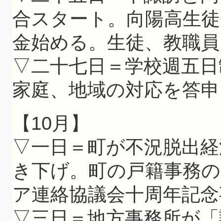
合スタート。向陽高生徒
金始める。生徒、教職員
▽二十七日＝学校週五日
家庭、地域の対応を答申
【10月】
▽一日＝町が不況脱出経
き下げ。町の戸籍事務
ア連絡協議会十周年記念
▽三日＝地方事務所が「