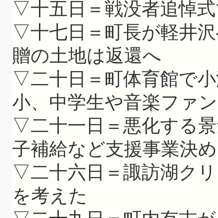
▽十五日＝戦没者追悼式
▽十七日＝町長が軽井沢
贈の土地は返還へ
▽二十日＝町体育館で小
小、中学生や音楽ファ
▽二十一日＝悪化する景
子補給など支援事業決め
▽二十六日＝諏訪湖クリ
を考えた