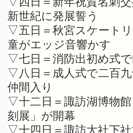
▽四日＝新年祝賀名刺交
新世紀に発展誓う
▽五日＝秋宮スケート
童がエッジ音響かす
▽七日＝消防出初め式で
▽八日＝成人式で二百九
仲間入り
▽十二日＝諏訪湖博物館
刻展」が開幕
▽十四日＝諏訪大社下社