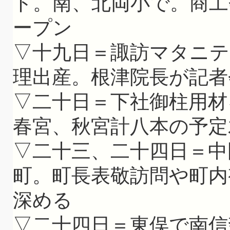
ト。南、北両小で。商工
ープン
▽十九日＝諏訪マタニ
理出産。根津院長が記者
▽二十日＝下社御柱用材
春宮、秋宮計八本の予定
▽二十三、二十四日＝中
町。町長表敬訪問や町内
深める
▽二十四日＝東俣で南信