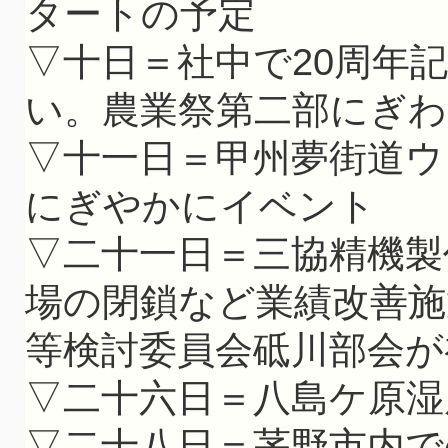
タートの予定
▽十日＝社中で20周年
い。農業祭第二部にぎ
▽十一日＝甲州夢街道ウ
にぎやかにイベント
▽二十一日＝三協精機製
場の閉鎖など業績改善施
等検討委員会砥川部会が
▽二十六日＝八島ケ原湿
▽二十八日＝茅野市内で