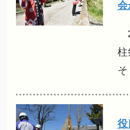
会
2
柱
そ
役