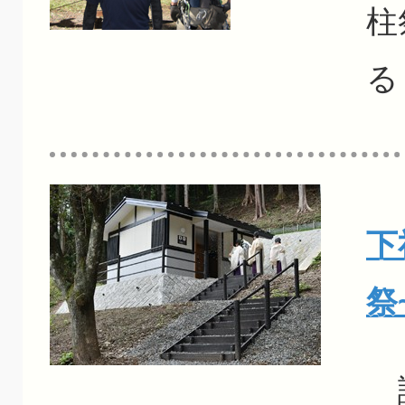
柱
る
下
祭
諏