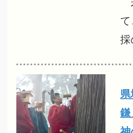
来
て
採
県
鎌
神