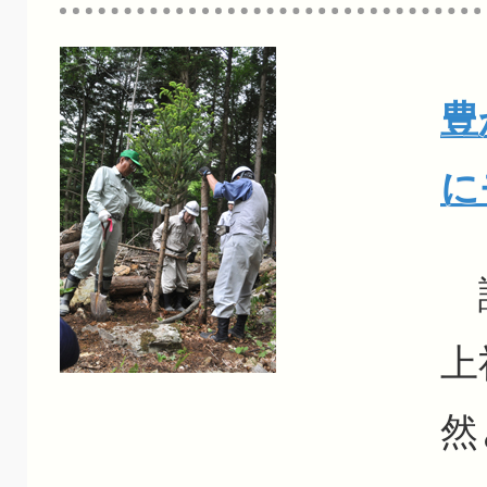
豊
に
諏
上
然