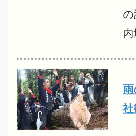
の
内
雨
社