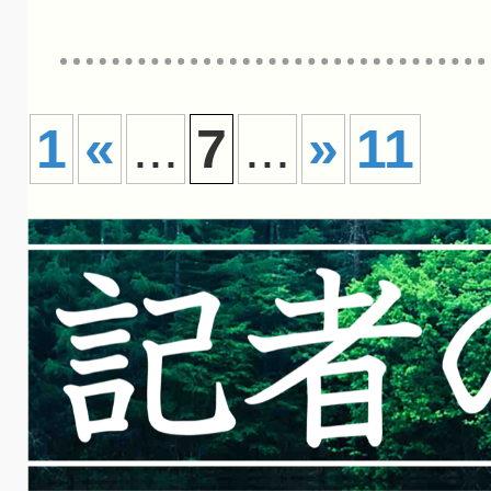
1
«
...
7
...
»
11