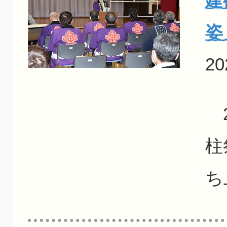
建
姿
20
2
柱
ち