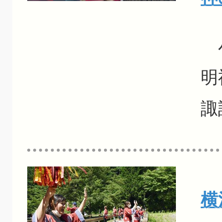
小
明
諏
横