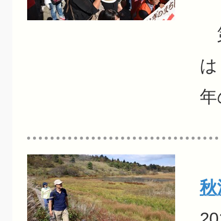
第
は
年
秋
20