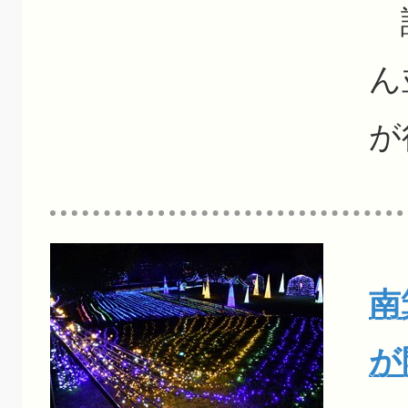
諏
ん
が
南
が