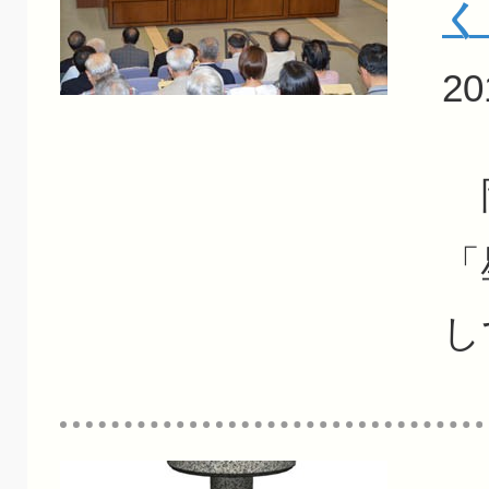
く
20
岡
「
し