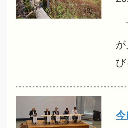
下
が
び
今