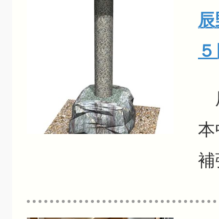
辰
５
辰
本
補