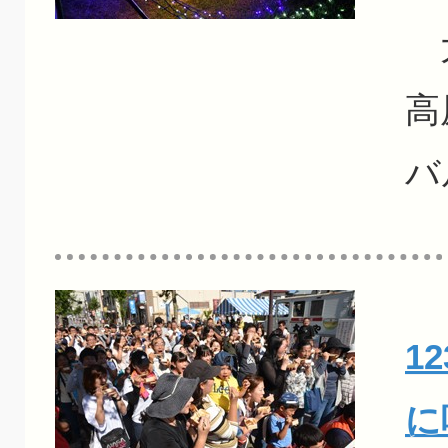
大
高
バ
1
に