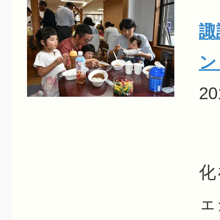
諏
ン
20
Ｊ
化
ェ