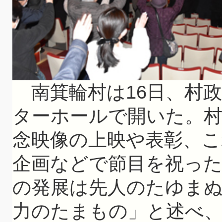
南箕輪村は16日、村政
ターホールで開いた。村
念映像の上映や表彰、
企画などで節目を祝った
の発展は先人のたゆま
力のたまもの」と述べ