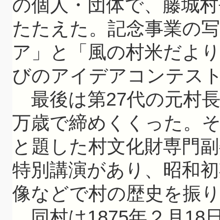
の個人・団体で、藤城村
たたえた。記念事業の
ア」と「風の村米だよ
びのアイデアコンテス
最後は第27代の元村
万歳で締めくくった。
と題した村文化財専門副
特別講演があり、昭和初
像などで村の歴史を振
同村は1875年２月1