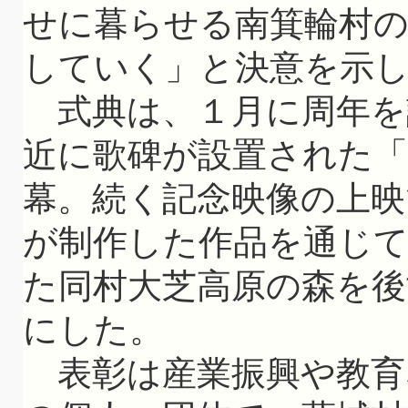
せに暮らせる南箕輪村
していく」と決意を示
式典は、１月に周年を
近に歌碑が設置された「
幕。続く記念映像の上映
が制作した作品を通じ
た同村大芝高原の森を
にした。
表彰は産業振興や教育