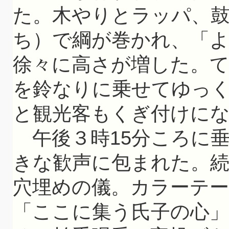
た。木やりとラッパ、
ち）で綱が巻かれ、「
徐々に高さが増した。て
を鈴なりに乗せてゆっ
と観光客もくぎ付けに
午後３時15分ころに
きな歓声に包まれた。
穴埋めの儀。カラーテ
「ここに集う氏子の心