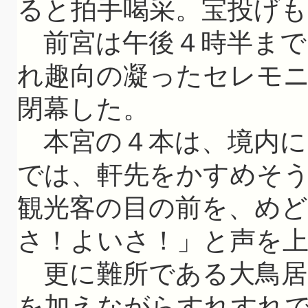
ると拍手喝采。宝投げ
前宮は午後４時半まで
れ趣向の凝ったセレモ
閉幕した。
本宮の４本は、境内に
では、軒先をかすめそ
観光客の目の前を、め
さ！よいさ！」と声を
更に難所である大鳥居
を加えながらすれすれ