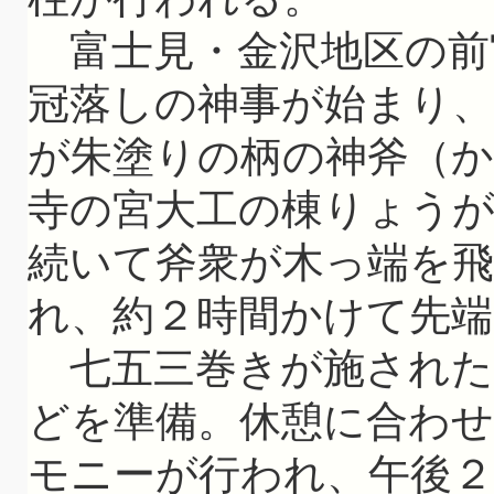
富士見・金沢地区の前宮
冠落しの神事が始まり、
が朱塗りの柄の神斧（か
寺の宮大工の棟りょう
続いて斧衆が木っ端を
れ、約２時間かけて先端
七五三巻きが施された
どを準備。休憩に合わ
モニーが行われ、午後２