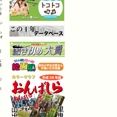
ン
め
全
ン
っ
オ
近
な
感
、
の
未