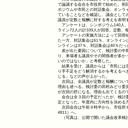
で論議する会合を市役所で始めた。初回
ポジウムや市民との対話集会、オンラ
ていることなどを確認し、議会として
議員が定数と報酬に対する考えを表明
アンケートは、シンポジウム140人、
ライン72人の計339人が回答。定数
アンケートの実施方法によって回答傾
た一方、対話集会は61％、オンライン
ンラインは37％、対話集会は40％だっ
差が出た要因について、検討委の中島
り、来場者も議員やその関係者が多か
いのではないか」と考察した。
結果を受け、議員からは「市民には漠
り手不足をどう解消するかを考えるべ
じる」などの声が上がった。
次回は、全議員が定数と報酬について
理由も述べる。検討委の田村みどり委
が次回の肝になる。理由も出てくるの
会合は全３回の予定だったが、検討委
定となった。年度内に方向性を決める
次回会合は午前９時半から、市役所８階
4811）へ。
（写真は、公開で開いた議会改革検