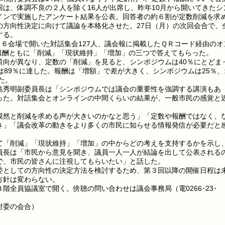
は、体調不良の２人を除く16人が出席し、昨年10月から開いてきたシ
インで実施したアンケート結果を公表。回答者の約６割が定数削減を求
の方向性決定に向けて議論を本格化させた。27日（月）の次回会合で、
する。
６会場で開いた対話集会127人、議会報に掲載したＱＲコード経由のオ
、報酬ともに「削減」「現状維持」「増加」の三つで答えてもらった。
向が異なり、定数の「削減」を見ると、シンポジウムは40％にとどま
は89％に達した。報酬は「増額」で差が大きく、シンポジウムは25％、
た。
秀明副委員長は「シンポジウムでは議会の重要性を強調する講演もあ
った。対話集会とオンラインの中間くらいの結果が、一般市民の感覚と
然と削減を求める声が大きいのかなと思う」「定数や報酬ではなく、
き」「議会改革の動きをより多くの市民に知らせる情報発信が必要だと
「削減」「現状維持」「増加」の中からどの考えを支持するかを示し
員長は「市民から意見を聞き、議員一人一人が結論を出して公表される
で、市民の皆さんに注視してもらいたい」と話した。
としての方向性の決定方法を検討するため、第３回以降の開催日程は
方針は変わらない。
全員協議室で開く。傍聴の問い合わせは議会事務局（電0266･23･
討委の会合）