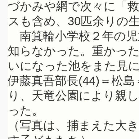
づかみや網で次々に「
スも含め、30匹余りの
南箕輪小学校２年の児
知らなかった。重かっ
いになった池をまた見
伊藤真吾部長(44)＝松
り、天竜公園により親
った。
（写真は、捕まえた大