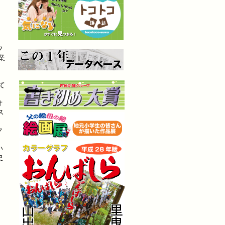
フ
業
て
オ
ス
ク
い
史