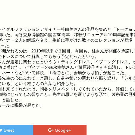
イダルファッションデザイナー桂由美さんの作品を集めた「トーク＆
いた。岡谷蚕糸博物館の開館60周年、移転リニューアル10周年記念事
ザイナー２人の解説を交え、生前に手がけた数々のコレクションが登場
入った。
開かれるのは、2019年以来で３回目。今回も、桂さんが開催を承諾し
でドレスについて解説してもらう予定だったという。
んが選定に関わったというウエディングドレス、イブニングドレス、
が身に着けた。デザイナーの森永幸徳さんと藤原綾子さんも出演し、ドレ
ィネートなどついて解説。１着ごとに、会場からは拍手が起こった。
先生の心にふれて」と題し、自身や館との関わりを振り返り、「シル
ている」という桂さんの言葉も紹介した。
も来てくれたのは、岡谷をリスペクトしてくれていたから。評価して
物館にとっても名誉なこと。先生の思いを継ぐような形で、製糸業の歴
」と話した。
ュールに喝采が起きた）
tweet
Google+