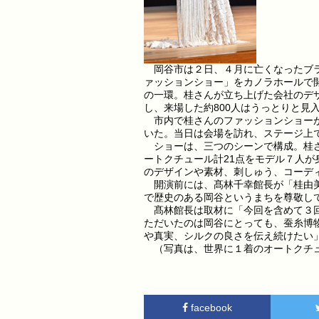
岡谷市は２日、４月に亡くなったブラ
ァッションショー」をカノラホールで開
の一環。桂さんが立ち上げた会社のデ
し、来場した約800人はうっとりと見
市内で桂さんのファッションショーが
いた。当日は会場を訪れ、ステージ上
ショーは、三つのシーンで構成。桂さ
ートクチュール計21点をモデル７人
のデザインや素材、刺しゅう、コーデ
開演前には、髙林千幸館長が「桂由美
で歴史のある岡谷というまちを尊敬し
髙林館長は取材に「今回を含めて３回
ただいたのは岡谷にとっても、蚕糸博
や真実、シルクの良さを伝え続けたい
（写真は、世界に１着のオートクチ
facebook