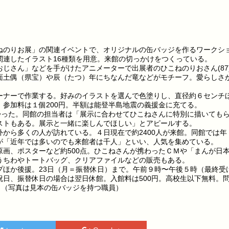
のりお展」の関連イベントで、オリジナルの缶バッジを作るワークシ
関連したイラスト16種類を用意。来館の切っかけをつくっている。
じさん」などを手がけたアニメーターで出展者のひこねのりおさん(87
面土偶（県宝）や辰（たつ）年にちなんだ竜などがモチーフ。愛らしさ
ナーで作業する。好みのイラストを選んで色塗りし、直径約６センチ
参加料は１個200円。半額は能登半島地震の義援金に充てる。
帰った。同館の担当者は「展示に合わせてひこねさんに特別に描いても
ストもある。展示と一緒に楽しんでほしい」とアピールする。
から多くの人が訪れている。４日現在で約2400人が来館。同館では年
が「近年では多いのでも来館者は千人」といい、人気を集めている。
画、ポスターなど約500点。ひこねさんが携わったＣＭや「まんが日
うちわやトートバッグ、クリアファイルなどの販売もある。
ほか後援。23日（月＝振替休日）まで。午前９時〜午後５時（最終受
日、振替休日の場合は翌日休館。入館料は500円。高校生以下無料。
）へ。（写真は見本の缶バッジを持つ職員）