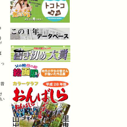
ョ
)
が
ほ
らっ
本昔
け
問い