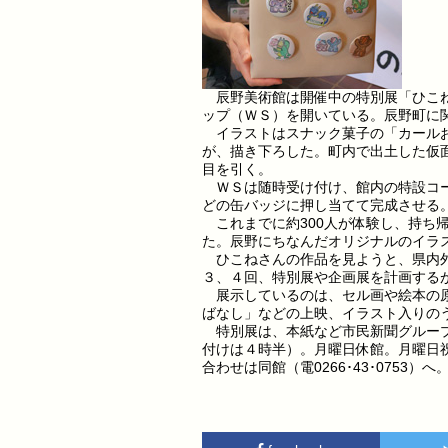
辰野美術館は開催中の特別展「ひこね
ップ（ＷＳ）を開いている。辰野町に
イラストはスナック菓子の「カールお
が、描き下ろした。町内で出土した仮
目を引く。
ＷＳは随時受け付け、館内の特設コー
どの缶バッジに押し当てて完成させる。
これまでに約300人が体験し、持ち
た。辰野にちなんだオリジナルのイラ
ひこねさんの作品を見ようと、県内外
３、４回、特別展や企画展を計画する
展示しているのは、セル画や絵本の原
ばなし」などの上映、イラスト入りの
特別展は、本紙など市民新聞グループ
付けは４時半）。月曜日休館。月曜日祝
合わせは同館（電0266･43･0753