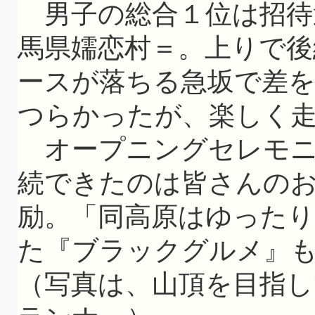
男子の総合１位は招待選
馬県嬬恋村＝。上りで後
ースが落ちる急坂で差
つらかったが、楽しく
オープニングセレモニ
続できたのは皆さんの
励。「同高原はゆった
た『ブラックグルメ』
（写真は、山頂を目指