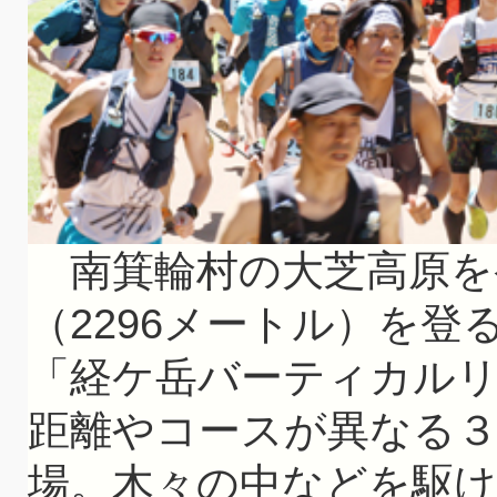
南箕輪村の大芝高原を
（2296メートル）を
「経ケ岳バーティカルリ
距離やコースが異なる３
場。木々の中などを駆け