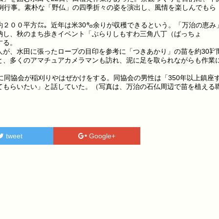
恒例行事。素朴な「野仏」の四季折々の姿を演出し、風情を楽しんでもら
２００平方㍍。近年は米30㌔余りが収穫できるという。「万治の恵み
納し、秋のまち歩きイベント「ぶらりしもすわ三角八丁（ばっちょ
する。
が、水田に張ったロープの目印を参考に「つきあかり」の苗を約30㌢
と、多くのアマチュアカメラマンも訪れ、泥に足を取られながらも作業
に同協会が稲刈りやはぜかけをする。同協会の男性は「350年以上鎮座
てもらいたい」と話していた。（写真は、万治の石仏周辺で苗を植える
tweet
Google+