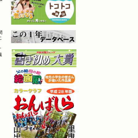
」
間
に
す
職