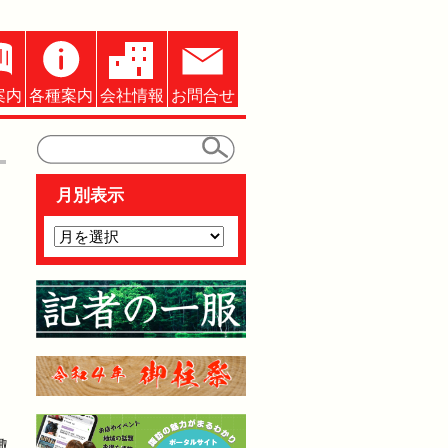
案内
各種案内
会社情報
お問合せ
月別表示
諏