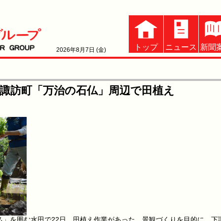
トップ
ニュース
新聞
2026年8月7日 (金)
諏訪町「万治の石仏」周辺で田植え
」を囲む水田で22日、田植え作業があった。景観づくりを目的に、下