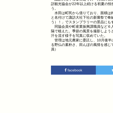
訪観光協会が22年以上続ける初夏の
う。
水田は町民から借りており、面積は約
と名付けて諏訪大社下社の新嘗祭で奉
う）！」でスタンプラリーの景品にも
同協会員や町産業振興課職員など６人
隔で植えた。季節の風景を撮影しよう
汗を流す様子を写真に収めていた。
管理は地元農家に委託し、10月後半
る野仏の素朴さ、田んぼの風情を感じ
員）
facebook