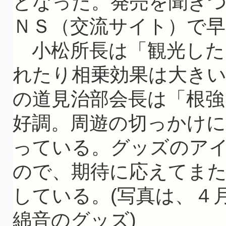
となった。発売を聞き
ＮＳ（交流サイト）で早
小松所長は「観光した
れたり相乗効果は大きい
の道見治部会長は「根
好調。周遊の切っかけ
っている。グッズのア
ので、期待に応えてま
している。(写真は、４
綿音のグッズ)