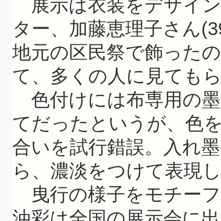
展示は衣装をデザイン
ター、加藤恵理子さん(3
地元の区民祭で飾ったの
て、多くの人に見ても
色付けには布専用の墨
てだったというが、色
合いを試行錯誤。入れ
ら、濃淡をつけて表現
曳行の様子をモチーフ
油彩は全国の展示会に出