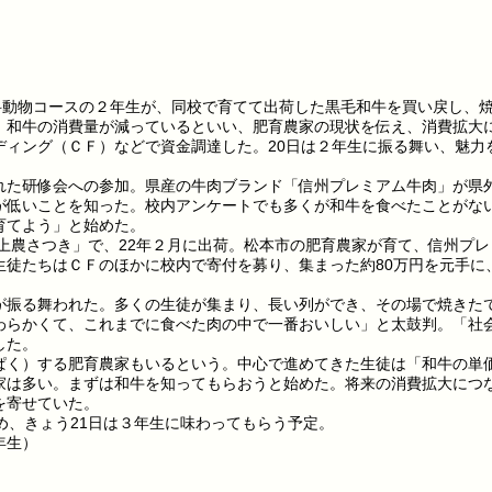
科動物コースの２年生が、同校で育てて出荷した黒毛和牛を買い戻し、
。和牛の消費量が減っているといい、肥育農家の現状を伝え、消費拡大
ディング（ＣＦ）などで資金調達した。20日は２年生に振る舞い、魅力
た研修会への参加。県産の牛肉ブランド「信州プレミアム牛肉」が県
が低いことを知った。校内アンケートでも多くが和牛を食べたことがな
育てよう」と始めた。
上農さつき」で、22年２月に出荷。松本市の肥育農家が育て、信州プレ
生徒たちはＣＦのほかに校内で寄付を募り、集まった約80万円を元手に
振る舞われた。多くの生徒が集まり、長い列ができ、その場で焼きた
わらかくて、これまでに食べた肉の中で一番おいしい」と太鼓判。「社
した。
く）する肥育農家もいるという。中心で進めてきた生徒は「和牛の単
家は多い。まずは和牛を知ってもらおうと始めた。将来の消費拡大につ
を寄せていた。
め、きょう21日は３年生に味わってもらう予定。
年生）