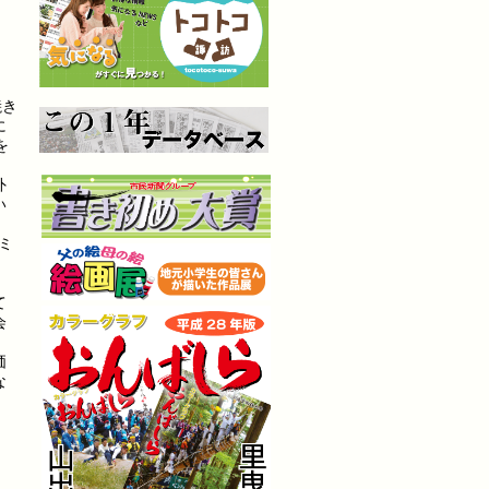
焼き
に
を
外
い
ミ
、
て
会
価
な