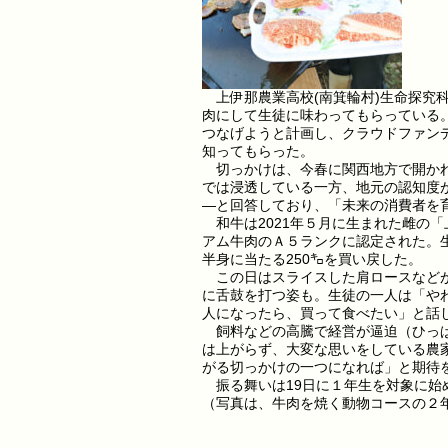
上伊那農業高校(南箕輪村)生命探究
肉にして生徒に味わってもらっている
つなげようと計画し、クラウドファン
知ってもらった。
切っかけは、今春に関西地方で開かれ
では浸透している一方、地元の認知度
—と回答しており、「未来の消費者を
和牛は2021年５月に生まれた雌の「
アム牛肉のＡ５ランクに認定された。
半身に当たる250㌔を買い戻した。
この日はスライスした肩ロースなどが
に舌鼓を打つ姿も。生徒の一人は「や
人になったら、買って食べたい」と話
飼料などの高騰で経営が逼迫（ひっぱ
は上がらず、大変な思いをしている農
がる切っかけの一つになれば」と期待
振る舞いは19日に１年生を対象に始
（写真は、牛肉を焼く動物コースの２