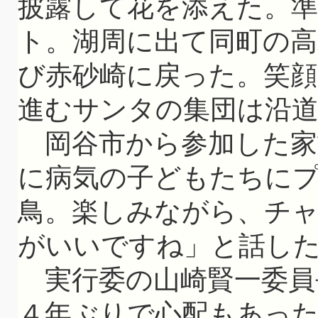
披露して花を添えた。準
ト。湖周に出て同町の高
び赤砂崎に戻った。笑
進むサンタの集団は沿
岡谷市から参加した家
に病気の子どもたちに
鳥。楽しみながら、チ
がいいですね」と話し
実行委の山崎賢一委員
４年ぶりで心配もあっ