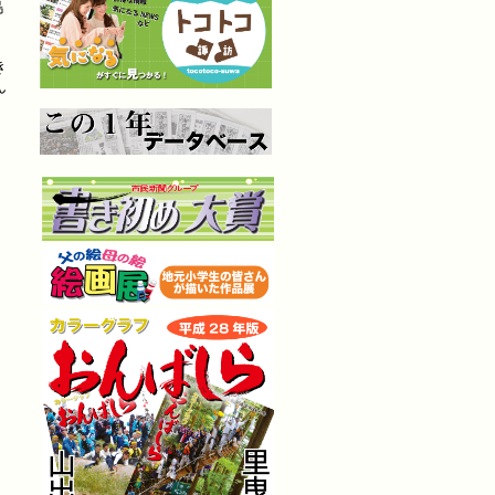
島
き
ん