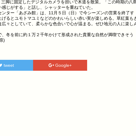
は、三脚に固定したデジタルカメラを担いで木道を散策。「この時期の八
い感じがする」と話し、シャッターを重ねていた。
ンター「あざみ館」は、11月５日（日）で今シーズンの営業を終了す
上げるとユモトマユミなどのかわいらしい赤い実が楽しめる。草紅葉も
は広々としていて、柔らかな色合いで心が温まる。ぜひ地元の人に楽し
、冬を前に約１万２千年かけて形成された貴重な自然が満喫できそう
原)
tweet
Google+