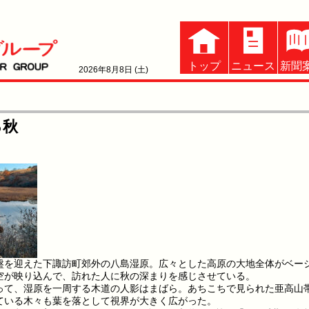
トップ
ニュース
新聞
2026年8月8日 (土)
る秋
を迎えた下諏訪町郊外の八島湿原。広々とした高原の大地全体がベー
空が映り込んで、訪れた人に秋の深まりを感じさせている。
て、湿原を一周する木道の人影はまばら。あちこちで見られた亜高山
ている木々も葉を落として視界が大きく広がった。