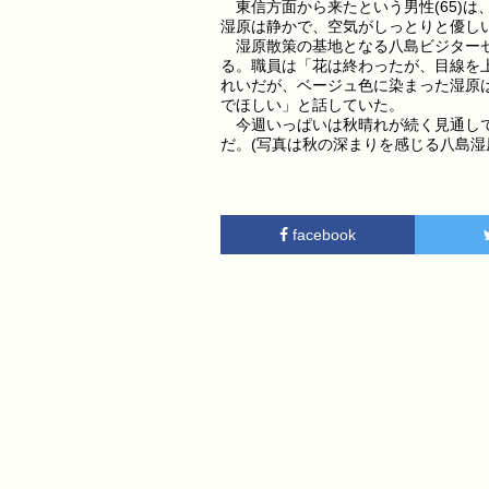
東信方面から来たという男性(65)
湿原は静かで、空気がしっとりと優し
湿原散策の基地となる八島ビジターセ
る。職員は「花は終わったが、目線を
れいだが、ベージュ色に染まった湿原
でほしい」と話していた。
今週いっぱいは秋晴れが続く見通しで
だ。(写真は秋の深まりを感じる八島湿
facebook