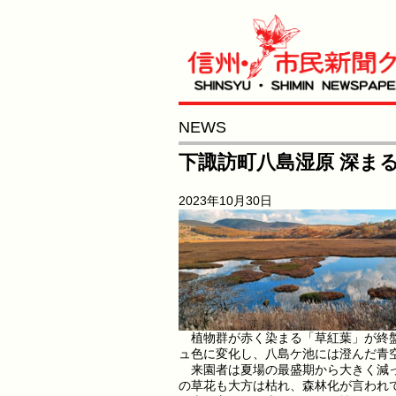
NEWS
下諏訪町八島湿原 深ま
2023年10月30日
植物群が赤く染まる「草紅葉」が終盤
ュ色に変化し、八島ケ池には澄んだ青
来園者は夏場の最盛期から大きく減っ
の草花も大方は枯れ、森林化が言われ