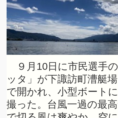
９月10日に市民選手の
ッタ」が下諏訪町漕艇場
で開かれ、小型ボート
撮った。台風一過の最高
で切る風は爽やか。空