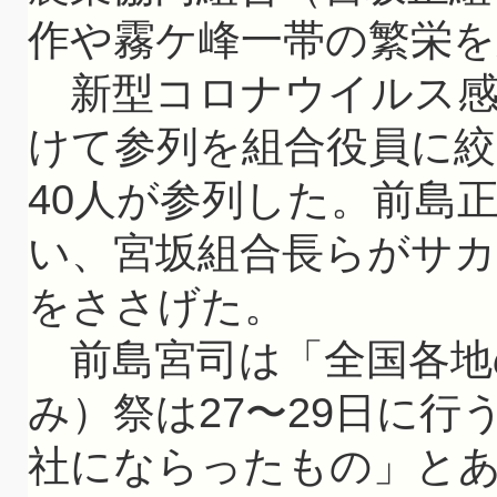
作や霧ケ峰一帯の繁栄を
新型コロナウイルス感
けて参列を組合役員に絞
40人が参列した。前島
い、宮坂組合長らがサ
をささげた。
前島宮司は「全国各地
み）祭は27〜29日に
社にならったもの」と