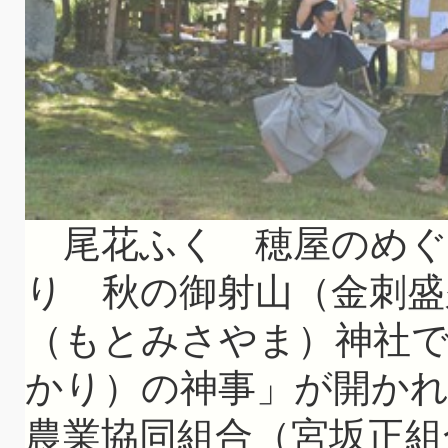
尾花ふく 穂屋のめぐ
り 秋の御射山（金刺盛
（もとみさやま）神社で
かり）の神事」が開かれ
農業協同組合（宮坂正組