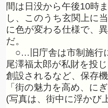
間は日没から午後10時
し、このうち玄関上に
に色が変わる仕様で、
だ。
○…旧庁舎は市制施行に
尾澤福太郎が私財を投じ
創設されるなど、保存
「街の魅力を高め、に
(写真は、街中に浮かび