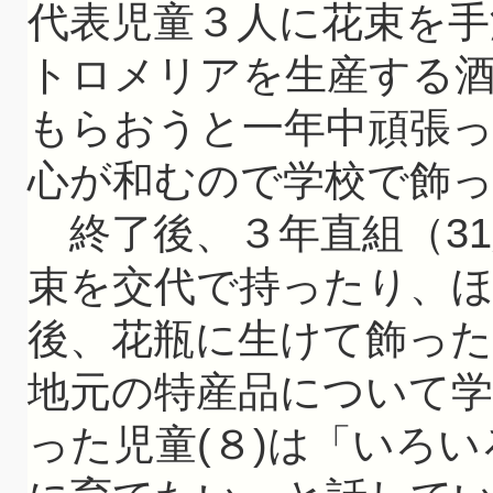
代表児童３人に花束を手
トロメリアを生産する
もらおうと一年中頑張
心が和むので学校で飾
終了後、３年直組（31
束を交代で持ったり、
後、花瓶に生けて飾っ
地元の特産品について学
った児童(８)は「いろ