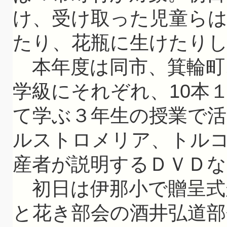
け、受け取った児童ら
たり、花瓶に生けたり
本年度は同市、箕輪町、
学級にそれぞれ、10本
て学ぶ３年生の授業で
ルストロメリア、トル
産者が説明するＤＶＤな
初日は伊那小で贈呈式
と花き部会の酒井弘道部