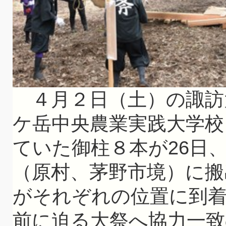
４月２日（土）の諏訪
ケ岳中央農業実践大学校
ていた御柱８本が26日
（原村、茅野市境）に搬
がそれぞれの位置に到
前に迫る大祭へ協力一致