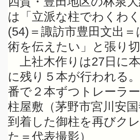
四賀・豊田地区の林泉大総
は「立派な柱でわくわ
(54)＝諏訪市豊田文出
術を伝えたい」と張り
上社木作りは27日に本
に残り５本が行われる
番で２本ずつトレーラ
柱屋敷（茅野市宮川安国
到着した御柱を再びク
た＝代表撮影）