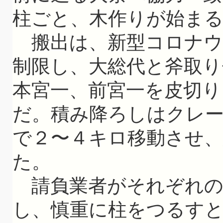
柱ごと、木作りが始ま
搬出は、新型コロナウ
制限し、大総代と斧取り
本宮一、前宮一を皮切り
だ。積み降ろしはクレ
で２〜４キロ移動させ
た。
請負業者がそれぞれの
し、慎重に柱をつるす