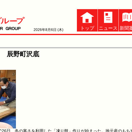
トップ
ニュース
新聞
2026年8月6日 (木)
 辰野町沢底
26日、冬の寒さを利用した「凍り餅」作りが始まった。地元産のもち