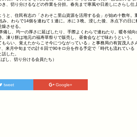
つき、切り分けるなどの作業を分担。春先まで寒風や日差しにさらし仕
うと、住民有志の「さわそこ里山資源を活用する会」が始め十数年。
包み、わらで14個を連ねて１連に。水に３晩、浸した後、氷点下の日に
乾燥させる。
を準備し、均一の厚さに延ばしたり、手際よくわらで連ねたり。暖冬傾向
待。凍り餅は地元の福寿草祭りで販売し、昼食会などで味わうという。
もらい、覚えたからこそ今につながっている」と事務局の有賀茂人さ
掛け、来月中旬までの計６回で90キロ分を作る予定で「時代も流れている
と話した。
に延ばし、切り分ける会員たち）
tweet
Google+