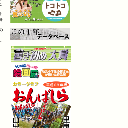
上
重
軒
の
ん