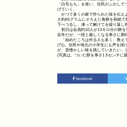
「白毛もち」を使い、住民がふかして
げていく。
かつて多くの家で作られた味を伝えよ
さ約65グラムにそろえた角餅を和紙で
下へつるし、凍って解けてを繰り返し
初日は会員約10人が13キロ分の餅
近年だが、一段と厳しくなる寒さに期
「始めたころは作る人も多く、教えて
(71)。住民や地元の小学生にも声を
が、昔懐かしい味を残していきたい」
(写真は、ついた餅を厚さ1.5センチ
facebook