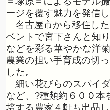
＝塚原＝によるモデル
ージを覆す魅力を発信
名古屋市から移住した
ベントで宮下さんと知
などを彩る華やかな洋
農業の担い手育成の切
した。
細い花びらのスパイダ
など、?種類約６００本
培する農家４軒も出品