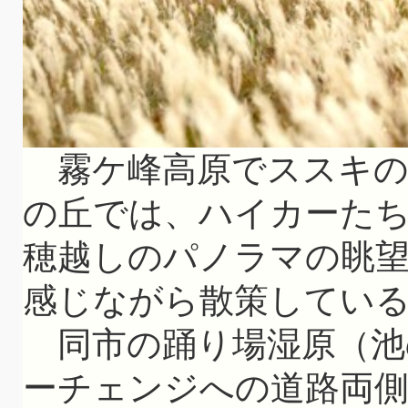
霧ケ峰高原でススキの
の丘では、ハイカーた
穂越しのパノラマの眺
感じながら散策してい
同市の踊り場湿原（池
ーチェンジへの道路両