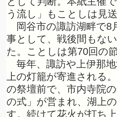
として判断。本紙主催
う流し」もことしは見
岡谷市の諏訪湖畔で8月
事として、戦後間もない
た。ことしは第70回の
毎年、諏訪や上伊那地
上の灯籠が寄進される。
の祭壇前で、市内寺院の
の式」が営まれ、湖上
す。続けて花火が打ち