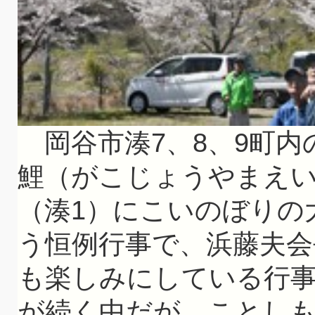
岡谷市湊7、8、9町内
鯉（がこじょうやまえい
（湊1）にこいのぼりの
う恒例行事で、浜藤夫会長
も楽しみにしている行
が続く中だが、ことし