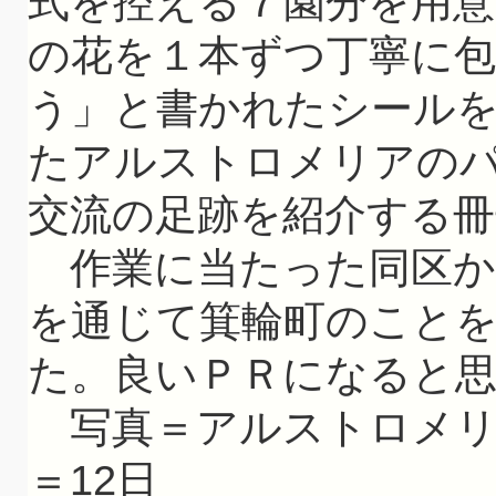
式を控える７園分を用
の花を１本ずつ丁寧に
う」と書かれたシール
たアルストロメリアの
交流の足跡を紹介する
作業に当たった同区か
を通じて箕輪町のこと
た。良いＰＲになると
写真＝アルストロメリ
＝12日