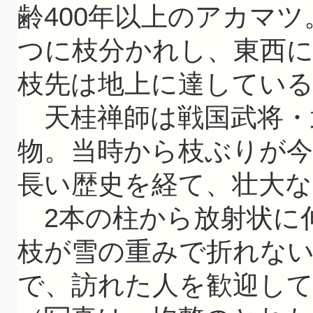
齢400年以上のアカマ
つに枝分かれし、東西に
枝先は地上に達してい
天桂禅師は戦国武将・
物。当時から枝ぶりが
長い歴史を経て、壮大
2本の柱から放射状に
枝が雪の重みで折れな
で、訪れた人を歓迎し