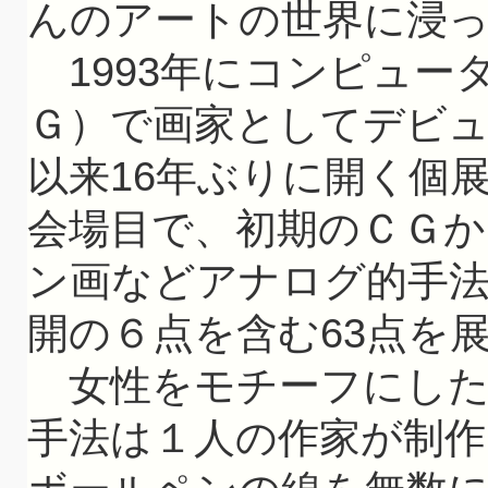
んのアートの世界に浸
1993年にコンピュー
Ｇ）で画家としてデビュ
以来16年ぶりに開く個
会場目で、初期のＣＧか
ン画などアナログ的手
開の６点を含む63点を
女性をモチーフにした
手法は１人の作家が制