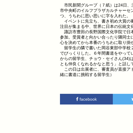
市民新聞グループ（７紙）は24日、
市中央町のイルフプラザカルチャーセ
つ、うちわに思い思いに字を入れた。
イベントに先立ち、書き初め大賞の審
注目が集まる中、世界に日本の伝統文
諏訪市豊田の長野国際文化学院で日本
参加。受賞者と向かい合ったり隣同士
心を決めてから本番のうちわに取り掛
留学生の隣で書いた岡谷東部中学校２
でびっくりした。６年間書道をやって
からの留学生、チョウ・セイさん(34
とも仲良くなれるかなと思う」と話し
この日は出展者に、審査員が直接アド
緒に書道に挑戦する留学生）
facebook