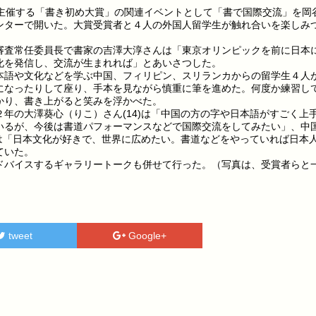
主催する「書き初め大賞」の関連イベントとして「書で国際交流」を岡
ンターで開いた。大賞受賞者と４人の外国人留学生が触れ合いを楽しみ
査常任委員長で書家の吉澤大淳さんは「東京オリンピックを前に日本
化を発信し、交流が生まれれば」とあいさつした。
語や文化などを学ぶ中国、フィリピン、スリランカからの留学生４人
になったりして座り、手本を見ながら慎重に筆を進めた。何度か練習し
かり、書き上がると笑みを浮かべた。
年の大澤葵心（りこ）さん(14)は「中国の方の字や日本語がすごく上
いるが、今後は書道パフォーマンスなどで国際交流をしてみたい」、中
)は「日本文化が好きで、世界に広めたい。書道などをやっていれば日本
ていた。
バイスするギャラリートークも併せて行った。（写真は、受賞者らと
tweet
Google+