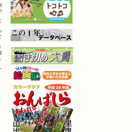
谷
つ
に
が
て
手
国
人
一