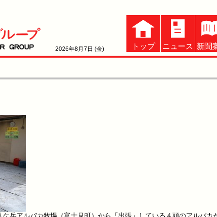
トップ
ニュース
新聞
2026年8月7日 (金)
カ
ケ岳アルパカ牧場（富士見町）から「出張」している４頭のアルパカ