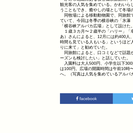
観光客の人気を集めている。かわいら
うこともでき、癒やしの場として冬場
同牧場による移動動物園で、同旅館で
ていて、今回は冬季の横谷峡の「氷瀑
「横谷峡アルパカ広場」として設けた
１歳３カ月〜２歳半の「ハリー」「幸
あ）さんによると、12月には約400
時間も見ている人もいる」というほど
りに来て」と勧めていた。
同旅館によると、口コミなどで話題が
ーズンも検討したい」と話していた
入園料は大人500円、小学生以下30
は100円。広場の開園時間は午前10時
へ。（写真は人気を集めているアルパ
facebook