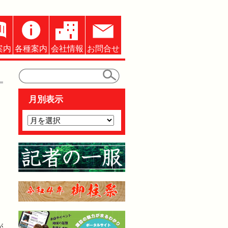
案内
各種案内
会社情報
お問合せ
月別表示
が