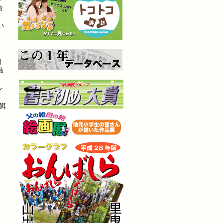
合
い
何
触
シ
餌
）