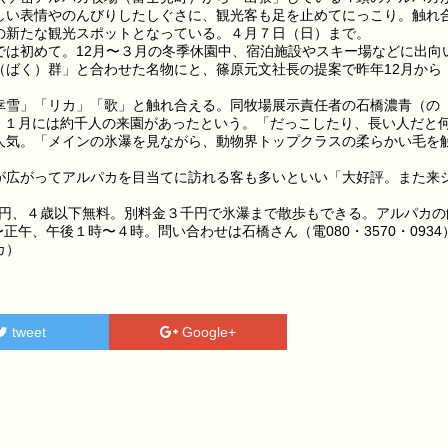
しい表情やのんびりしたしぐさに、観光客も足を止めてにっこり。触れ
の新たな観光スポットとなっている。４月７日（日）まで。
は初めて。12月〜３月の冬季休園中、宿泊施設やスキー場などに出向
（ばく）群」と合わせた名物にと、篠原元文社長の提案で昨年12月から
。
雪」「リカ」「歌」と触れ合える。同牧場展示責任者の石橋濃青（の
人、１月には約千人の来園があったという。「だっこしたり、長い人だと
人気。「メインの氷瀑を見ながら、動物界トップクラスの柔らかい毛を
広がってアルパカを目当てに訪れる客も多いといい「大好評。また来
。
0円、４歳以下無料。別料金３千円で氷瀑まで散歩もできる。アルパカの
〜正午、午後１時〜４時。問い合わせは石橋さん（電080・3570・0934
カ）
tweet
Google+