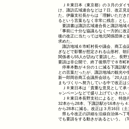
ＪＲ東日本（東京都）の３月のダイヤ
け、諏訪広域連合などは７日、改正見
た。伊藤支社長からは「理解いただき
るという言葉もなく非常に残念」とし
要請書は諏訪広域連合長と諏訪地域６
「事前に十分な協議もなく一方的に改
後の改正に当たっては地元関係団体と
求めた。
諏訪地域６市町村長や議会、商工会議
ぎなどで影響が想定される山形村、朝
関係者ら55人が訪ねて要請した。長野
要請は非公開で、終了後県庁で８市町
停車本数が４分の１に減る下諏訪駅を
との言葉だったが、諏訪地域の観光や
新一郎岡谷商工会議所会頭も「20人
まちづくりへ努力している中で改正は
ＪＲ東日本は「貴重な意見として承っ
ャンペーンなどで盛り上げていきたい
ＪＲ東日本長野支社によると、特急停
32本から28本、下諏訪駅が16本から
から28本に減る。改正は３月16日（
県も今改正の詳細を沿線自治体へ丁寧
でも要請をする動きがあるという。（