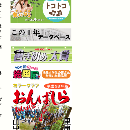
受
し
え
は
今
を
継
）
。
』
林
。
キ
が
本
合