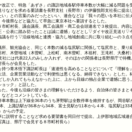
改正で、特急「あずさ」の諏訪地域各駅停車本数が大幅に減る問題を
送りなどを求める要請書を長野支社（長野市）の伊藤悦郎支社長に提出
たい」との言葉のみだったといい、連合などは「我々の思いを本社に伝
、今後県などと協力して早急に東京本社へ要請するとした。
市町村長、議会議長、商工会議所・商工会会頭連名で３枚提出。内容
正・公表に踏み切ったことは誠に遺憾」などとし▽ダイヤ改正見送り▽
協議を行う▽沿線地域と連携・協力し地域創成に共に取り組む—の３点
所、観光協会と、同じく本数の減る塩尻駅に関係して塩尻市と、乗り
日村、木曽地域（木曽町、上松町、南木曽町、木祖村、王滝村、大桑村
支社には代表22人のみしか入れず、そのほかの関係者は長野県庁で待機
村長らが会見をした。
持つ青木悟下諏訪町長は「速達性を高めることなどについて『理解を
生活、企業営業活動などで利便性は悪くなる。納得できない」とした。
ほどしか入れてもらえなかった上に、上から目線の独占企業で遺憾に思う
ショック」と話した。
た。今後も沿線の皆さまの理解をいただけるよう、自治体の皆さまと
」などとコメントしている。
車本数は上下線全36本のうち茅野駅は全数停車を維持するが、岡谷駅
４本、上諏訪駅が36本から34本、富士見駅が11本から４本、塩尻駅は33
土）からの予定。
に説明することなど求める要望書を同日付で提出。上伊那地域広域連
写真は、県庁で会見する８市町村長ら）