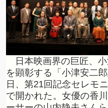
日本映画界の巨匠、小津
を顕彰する「小津安二郎
日、第21回記念セレモ
で開かれた。女優の香
ーサーの山内静夫さん