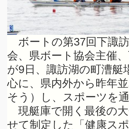
ボートの第37回下諏
会、県ボート協会主催、
が9日、諏訪湖の町漕艇
心に、県内外から昨年並
そう）し、スポーツを
現艇庫で開く最後の大会
せて制定した「健康スポ