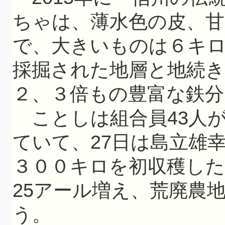
ちゃは、薄水色の皮、
で、大きいものは６キ
採掘された地層と地続
２、３倍もの豊富な鉄
ことしは組合員43人
ていて、27日は島立雄幸
３００キロを初収穫した
25アール増え、荒廃農
う。