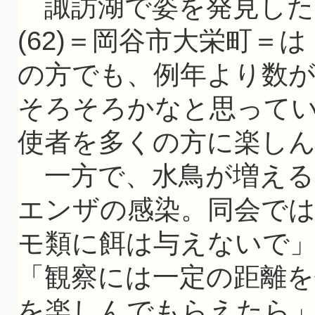
諏訪湖で姿を発見した
(62)＝岡谷市大栄町＝
の方でも、例年より数
そろそろかなと思って
使者を多くの方に楽し
一方で、水鳥が増える
エンザの感染。同会で
モ類に餌は与えないで
「観察には一定の距離を
を楽しんでもらえたら