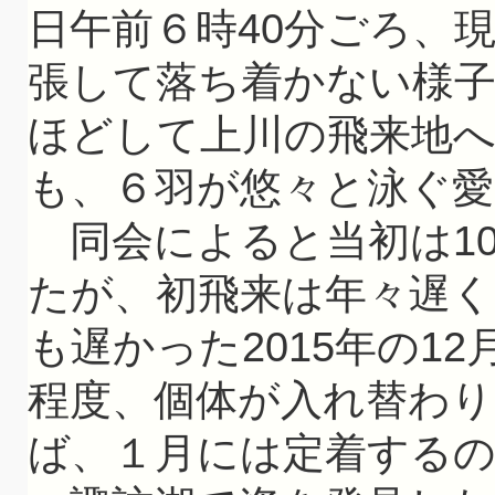
日午前６時40分ごろ、
張して落ち着かない様子
ほどして上川の飛来地
も、６羽が悠々と泳ぐ
同会によると当初は10
たが、初飛来は年々遅
も遅かった2015年の1
程度、個体が入れ替わ
ば、１月には定着する