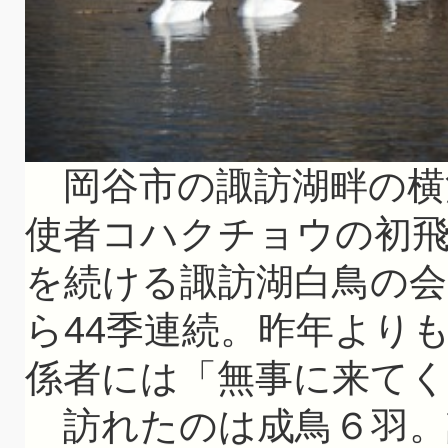
岡谷市の諏訪湖畔の横河
使者コハクチョウの初
を続ける諏訪湖白鳥の会
ら44季連続。昨年より
係者には「無事に来て
訪れたのは成鳥６羽。