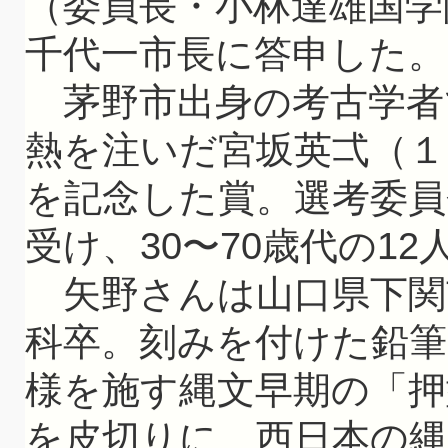
（委員長・小林達雄国学
千代一市長に答申した。
茅野市出身の考古学者
熱を注いだ宮坂英弌（１
を記念した賞。選考委員
受け、30〜70歳代の1
矢野さんは山口県下関
科卒。刻みを付けた鉛
様を施す縄文早期の「押
を皮切りに、西日本の縄