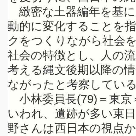
緻密な土器編年を基に
動的に変化することを
クをつくりながら社会
社会の特徴とし、人の
考える縄文後期以降の情
ながったと考察してい
小林委員長(79)＝東
いわれ、遺跡が多い東日
野さんは西日本の視点か