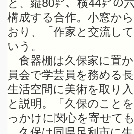
と、縦80㌢、横44㌢
構成する合作。小窓か
おり、「作家と交流し
いう。
食器棚は久保家に置か
員会で学芸員を務める長
生活空間に美術を取り
と説明。「久保のこと
っかけに関心を寄せて
久保は同県足利市に生