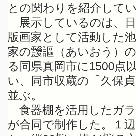
との関わりを紹介して
展示しているのは、日
版画家として活動した池
家の靉謳（あいおう）
る同県真岡市に1500
い、同市収蔵の「久保貞
並ぶ。
食器棚を活用したガラス
が合同で制作した。１辺