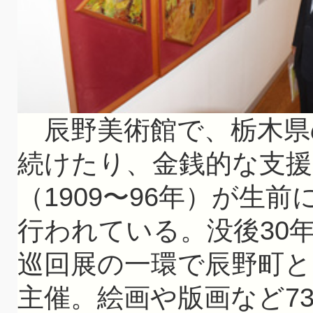
辰野美術館で、栃木県
続けたり、金銭的な支
（1909〜96年）が生
行われている。没後30
巡回展の一環で辰野町と
主催。絵画や版画など7