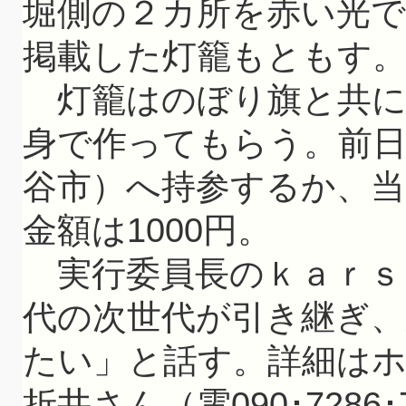
堀側の２カ所を赤い光で
掲載した灯籠もともす
灯籠はのぼり旗と共に
身で作ってもらう。前日
谷市）へ持参するか、
金額は1000円。
実行委員長のｋａｒｓ
代の次世代が引き継ぎ
たい」と話す。詳細は
折井さん（電090･7286･