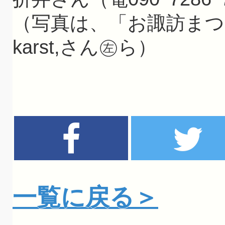
（写真は、「お諏訪ま
karst,さん㊧ら）
一覧に戻る＞