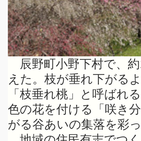
辰野町小野下村で、約1
えた。枝が垂れ下がる
「枝垂れ桃」と呼ばれる
色の花を付ける「咲き
がる谷あいの集落を彩
地域の住民有志でつく