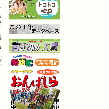
、
ア
講
混
の
ピ
乳
は
が
び
が