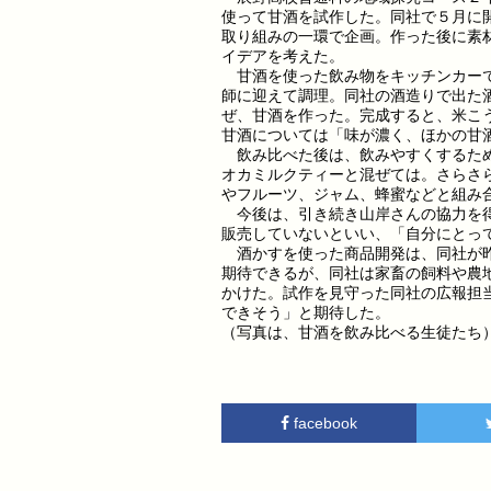
使って甘酒を試作した。同社で５月に
取り組みの一環で企画。作った後に素
イデアを考えた。
甘酒を使った飲み物をキッチンカーで
師に迎えて調理。同社の酒造りで出た
ぜ、甘酒を作った。完成すると、米こ
甘酒については「味が濃く、ほかの甘
飲み比べた後は、飲みやすくするため
オカミルクティーと混ぜては。さらさ
やフルーツ、ジャム、蜂蜜などと組み
今後は、引き続き山岸さんの協力を得
販売していないといい、「自分にとっ
酒かすを使った商品開発は、同社が昨
期待できるが、同社は家畜の飼料や農
かけた。試作を見守った同社の広報担
できそう」と期待した。
（写真は、甘酒を飲み比べる生徒たち
facebook