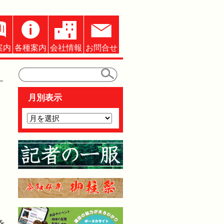
案内
各種案内
会社情報
お問合せ
月別表示
を