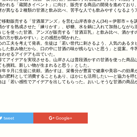
開かれる「蔵開きイベント」に向け、販売する商品の開発を進めており
材が異なる２種類の甘酒と飲み比べ、苦手な人でも飲みやすくなるよう
移動販売する「甘酒屋アンズ」を営む山岸杏奈さん(34)＝伊那市＝を
酒かすを熟成させた「練りかす」、砂糖、水を鍋に入れて加熱しながら
うじを使った甘酒、アンズが販売する「甘酒豆乳」と飲み比べ、酒かす
酒の方が飲みやすい」との感想が聞かれた。
の工夫を考えて発表。生徒は「若い世代に刺さるよう、人気のあるタ
らした飲み物だから、口の中に甘酒の味が残らないと思う」と提案。牛
合わせるアイデアも出ていた。
てアイデアを実現させる。山岸さんは普段酒かすの甘酒を使った商品
ても挑戦。新しい物が生まれると思う」とした。
年９月に生徒に依頼。酒かすは、栄養分が豊富で健康や美容への効果
地の肥料として消費することもあり、ほかにも活用したい—と協力を呼
当は「若い感性でアイデアを出してもらった。おいしそうな甘酒の商品
）
tweet
Google+