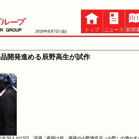
トップ
ニュース
新聞
2026年8月7日 (金)
品開発進める辰野高生が試作
生30人が13日、清酒「夜明け前」酒蔵の小野酒造店（小野）の酒かす